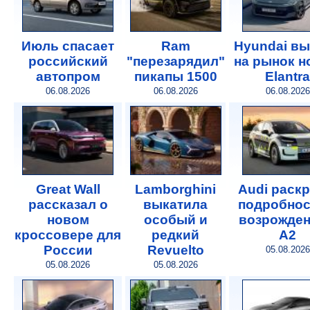
Июль спасает
Ram
Hyundai в
российский
"перезарядил"
на рынок 
автопром
пикапы 1500
Elantra
06.08.2026
06.08.2026
06.08.2026
Great Wall
Lamborghini
Audi раск
рассказал о
выкатила
подробнос
новом
особый и
возрожде
кроссовере для
редкий
A2
России
Revuelto
05.08.2026
05.08.2026
05.08.2026