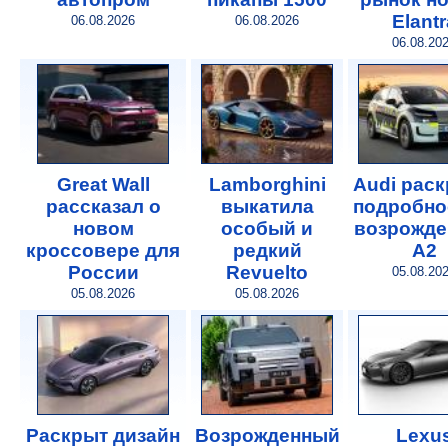
Elantr
06.08.2026
06.08.2026
06.08.20
Great Wall
Lamborghini
Audi рас
рассказал о
выкатила
подробно
новом
особый и
возрожде
кроссовере для
редкий
A2
России
Revuelto
05.08.20
05.08.2026
05.08.2026
Раскрыт дизайн
Возрожденный
Lexu