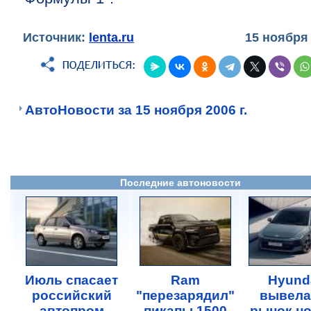
Источник:
lenta.ru
15 ноября
АвтоНовости за 15 ноября 2006 г.
Последние автоновости
Июль спасает
Ram
Hyund
российский
"перезарядил"
вывела
автопром
пикапы 1500
рынок н