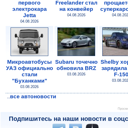
первого
Freelander стал
прощает
электрокара
на конвейер
суперкар
Jetta
04.08.2026
04.08.20
04.08.2026
Микроавтобусы
Subaru точечно
Shelby х
УАЗ официально
обновила BRZ
зарядила
стали
F-15
03.08.2026
"Буханками"
03.08.20
03.08.2026
все автоновости
..
Просмо
Подпишитесь на наши новости в соцс