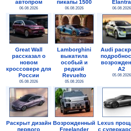
автопром
пикапы 1500
Elantra
06.08.2026
06.08.2026
06.08.2026
Great Wall
Lamborghini
Audi раск
рассказал о
выкатила
подробнос
новом
особый и
возрожде
кроссовере для
редкий
A2
России
Revuelto
05.08.2026
05.08.2026
05.08.2026
Раскрыт дизайн
Возрожденный
Lexus прощ
первого
Freelander
с суперкар