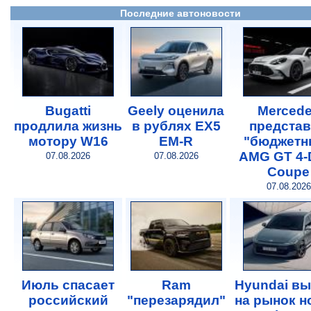
Последние автоновости
Bugatti
Geely оценила
Merced
продлила жизнь
в рублях EX5
предста
мотору W16
EM-R
"бюджетн
AMG GT 4-
07.08.2026
07.08.2026
Coupe
07.08.2026
Июль спасает
Ram
Hyundai в
российский
"перезарядил"
на рынок 