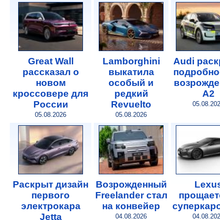
Great Wall
Lamborghini
Audi рас
рассказал о
выкатила
подробно
новом
особый и
возрожде
кроссовере для
редкий
A2
России
Revuelto
05.08.20
05.08.2026
05.08.2026
Раскрыт дизайн
Возрожденный
Lexu
первого
Freelander стал
прощает
электрокара
на конвейер
суперкар
Jetta
04.08.2026
04.08.20