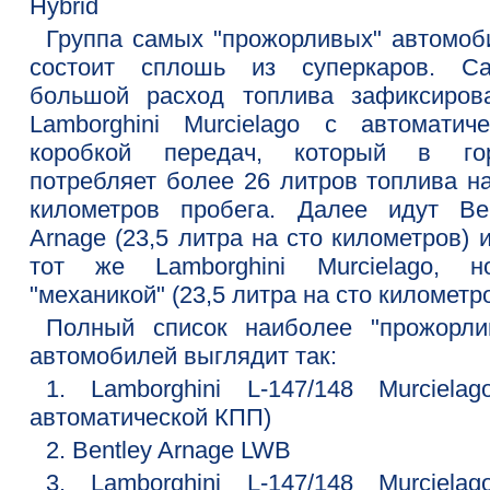
Hybrid
Группа самых "прожорливых" автомоб
состоит сплошь из суперкаров. С
большой расход топлива зафиксиров
Lamborghini Murcielago с автоматиче
коробкой передач, который в го
потребляет более 26 литров топлива на
километров пробега. Далее идут Ben
Arnage (23,5 литра на сто километров) 
тот же Lamborghini Murcielago, 
"механикой" (23,5 литра на сто километро
Полный список наиболее "прожорли
автомобилей выглядит так:
1. Lamborghini L-147/148 Murcielag
автоматической КПП)
2. Bentley Arnage LWB
3. Lamborghini L-147/148 Murcielag