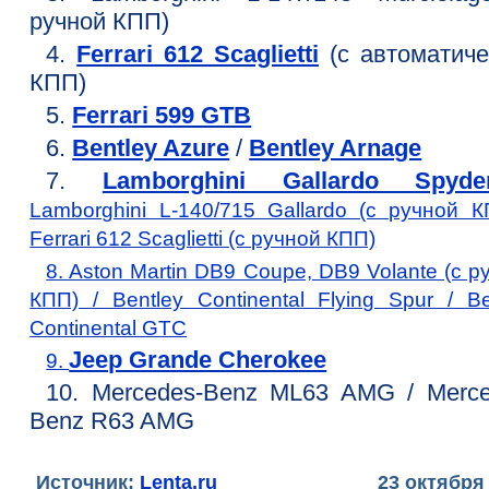
ручной КПП)
4.
Ferrari 612 Scaglietti
(с автоматиче
КПП)
5.
Ferrari 599 GTB
6.
Bentley Azure
/
Bentley Arnage
7.
Lamborghini Gallardo Spy
Lamborghini L-140/715 Gallardo (с ручной К
Ferrari 612 Scaglietti (с ручной КПП)
8. Aston Martin DB9 Coupe, DB9 Volante (с р
КПП) / Bentley Continental Flying Spur / Be
Continental GTC
Jeep Grande Cherokee
9.
10. Mercedes-Benz ML63 AMG / Merce
Benz R63 AMG
Источник:
Lenta.ru
23 октября