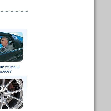
 не уснуть в
 дороге