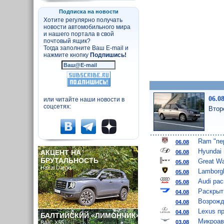
Подписка на новости
Хотите регулярно получать
новости автомобильного мира
и нашего портала в свой
почтовый ящик?
Тогда заполните Ваш E-mail и
нажмите кнопку
Подпишись!
06.0
или читайте наши новости в
соцсетях:
Втор
Ram "пе
06.08
Hyundai
АКЦЕНТ НА
06.08
БРУТАЛЬНОСТЬ
Great W
05.08
Haval Dargo
Lamborgh
05.08
Audi ра
05.08
Раскрыт
04.08
Возрожд
04.08
Lexus п
04.08
БАЛТИЙСКИЙ «ЛИМОНЧИК»
Микроав
03.08
BAIC X55