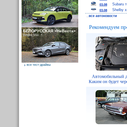
Subaru 
03.08
Shelby 
03.08
..
все автоновости
Рекомендуем пр
БЕЛОРУССКАЯ «НеВеста»
Belgee S50
все тест-драйвы
Автомобильный д
Каким он будет чере