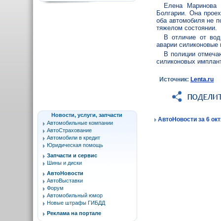
Елена Маринова 
Болгарии. Она прое
оба автомобиля не п
тяжелом состоянии.
В отличие от вод
аварии силиконовые 
В полиции отмечаю
силиконовых имплан
Источник:
Lenta.ru
Новости, услуги, запчасти
АвтоНовости за 6 окт
Автомобильные компании
АвтоСтрахование
Автомобили в кредит
Юридическая помощь
Запчасти и сервис
Шины и диски
АвтоНовости
АвтоВыставки
Форум
Автомобильный юмор
Новые штрафы ГИБДД
Реклама на портале