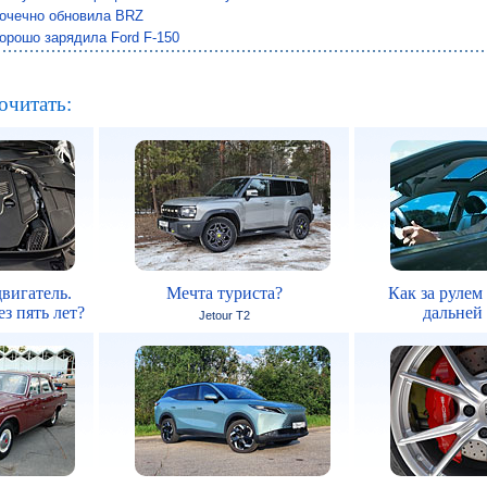
точечно обновила BRZ
хорошо зарядила Ford F-150
очитать:
вигатель.
Мечта туриста?
Как за рулем
з пять лет?
дальней
Jetour T2