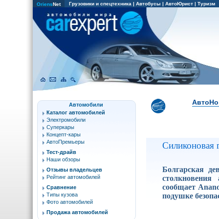
Грузовики и спецтехника
|
Автобусы
|
АвтоЮрист
|
Туризм
Oriens
Net
АвтоНо
Автомобили
Каталог автомобилей
Электромобили
Суперкары
Концепт-кары
АвтоПремьеры
Силиконовая 
Тест-драйв
Наши обзоры
Болгарская де
Отзывы владельцев
столкновения 
Рейтинг автомобилей
сообщает Anano
Сравнение
подушке безопа
Типы кузова
Фото автомобилей
Продажа автомобилей