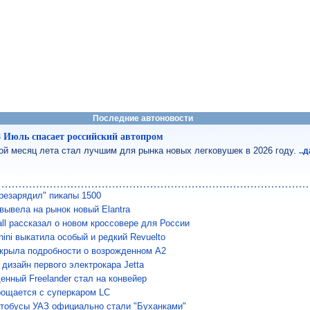
Последние автоновости
8 Июль спасает российский автопром
ой месяц лета стал лучшим для рынка новых легковушек в 2026 году.
..
резарядил" пикапы 1500
 вывела на рынок новый Elantra
all рассказал о новом кроссовере для России
ini выкатила особый и редкий Revuelto
скрыла подробности о возрожденном A2
 дизайн первого электрокара Jetta
енный Freelander стал на конвейер
рощается с суперкаром LC
тобусы УАЗ официально стали "Буханками"