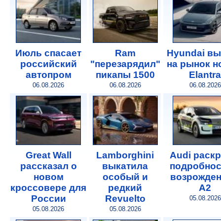
Июль спасает
Ram
Hyundai в
российский
"перезарядил"
на рынок 
автопром
пикапы 1500
Elantra
06.08.2026
06.08.2026
06.08.2026
Great Wall
Lamborghini
Audi раск
рассказал о
выкатила
подробнос
новом
особый и
возрожде
кроссовере для
редкий
A2
России
Revuelto
05.08.2026
05.08.2026
05.08.2026