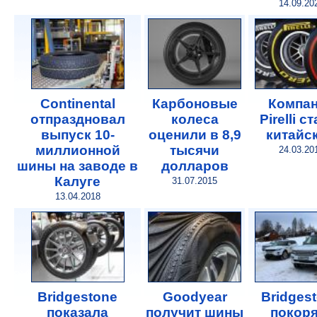
14.09.20
Continental
Карбоновые
Компа
отпраздновал
колеса
Pirelli с
выпуск 10-
оценили в 8,9
китайс
миллионной
тысячи
24.03.20
шины на заводе в
долларов
Калуге
31.07.2015
13.04.2018
Bridgestone
Goodyear
Bridges
показала
получит шины
покоря