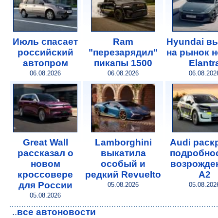
Июль спасает
Ram
Hyundai в
российский
"перезарядил"
на рынок 
автопром
пикапы 1500
Elantr
06.08.2026
06.08.2026
06.08.202
Great Wall
Lamborghini
Audi раск
рассказал о
выкатила
подробнос
новом
особый и
возрожде
кроссовере
редкий Revuelto
A2
для России
05.08.2026
05.08.202
05.08.2026
все автоновости
..