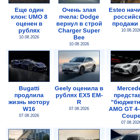
Еще один
Очень злая
Esteo нач
клон: UMO 8
пчела: Dodge
российс
оценен в
вернул в строй
продажи 
рублях
Charger Super
10.08.202
Bee
10.08.2026
10.08.2026
Bugatti
Geely оценила в
Merced
продлила
рублях EX5 EM-
предста
жизнь мотору
R
"бюджет
W16
AMG GT 4-
07.08.2026
Coup
07.08.2026
07.08.202