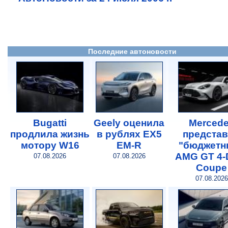
Последние автоновости
Bugatti
Geely оценила
Merced
продлила жизнь
в рублях EX5
предста
мотору W16
EM-R
"бюджетн
AMG GT 4-
07.08.2026
07.08.2026
Coupe
07.08.2026