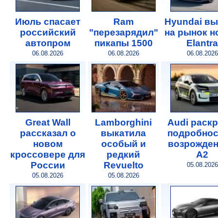
Июль спасает
Ram
Hyundai в
российский
"перезарядил"
на рынок 
автопром
пикапы 1500
Elantra
06.08.2026
06.08.2026
06.08.2026
Great Wall
Lamborghini
Audi раск
рассказал о
выкатила
подробнос
новом
особый и
возрожде
кроссовере для
редкий
A2
России
Revuelto
05.08.2026
05.08.2026
05.08.2026