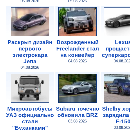
05.08.2026
05.08.2026
Раскрыт дизайн
Возрожденный
Lexu
первого
Freelander стал
прощает
электрокара
на конвейер
суперкар
Jetta
04.08.2026
04.08.20
04.08.2026
Микроавтобусы
Subaru точечно
Shelby х
УАЗ официально
обновила BRZ
зарядила
стали
F-15
03.08.2026
"Буханками"
03.08.20