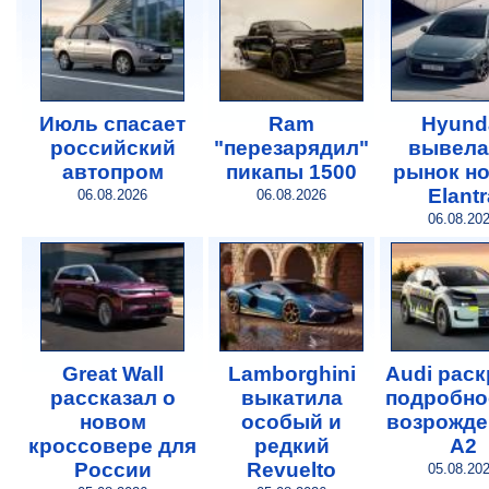
Июль спасает
Ram
Hyund
российский
"перезарядил"
вывела
автопром
пикапы 1500
рынок н
Elantr
06.08.2026
06.08.2026
06.08.20
Great Wall
Lamborghini
Audi рас
рассказал о
выкатила
подробно
новом
особый и
возрожде
кроссовере для
редкий
A2
России
Revuelto
05.08.20