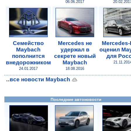
06.06.2017
20.02.201
Семейство
Mercedes не
Mercedes-
Maybach
удержал в
оценил Ma
пополнится
секрете новый
для Рос
внедорожником
Maybach
21.11.201
24.01.2017
18.08.2016
..
все новости Maybach
Последние автоновости