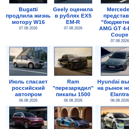
Bugatti
Geely оценила
Merced
продлила жизнь
в рублях EX5
предста
мотору W16
EM-R
"бюджетн
AMG GT 4-
07.08.2026
07.08.2026
Coupe
07.08.2026
Июль спасает
Ram
Hyundai в
российский
"перезарядил"
на рынок 
автопром
пикапы 1500
Elantra
06.08.2026
06.08.2026
06.08.2026