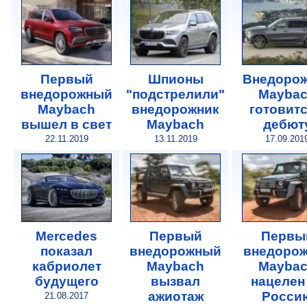
Первый
Шпионы
Внедоро
внедорожный
"подстрелили"
Mayba
Maybach
внедорожник
готовитс
вышел в свет
Maybach
дебют
22.11.2019
13.11.2019
17.09.201
Mercedes
Первый
Первы
показал
внедорожный
внедоро
кабриолет
Maybach
Mayba
будущего
вызвал
нацелен
ажиотаж
Росси
21.08.2017