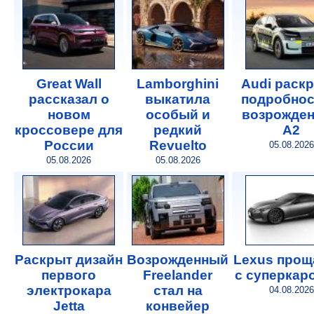
Great Wall
Lamborghini
Audi раск
рассказал о
выкатила
подробнос
новом
особый и
возрожде
кроссовере для
редкий
A2
России
Revuelto
05.08.2026
05.08.2026
05.08.2026
Раскрыт дизайн
Возрожденный
Lexus прощ
первого
Freelander
с суперкар
электрокара
стал на
04.08.2026
Jetta
конвейер