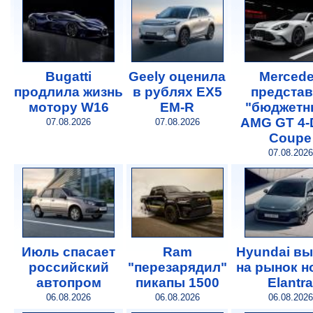
Bugatti
Geely оценила
Merced
продлила жизнь
в рублях EX5
предста
мотору W16
EM-R
"бюджетн
AMG GT 4-
07.08.2026
07.08.2026
Coupe
07.08.2026
Июль спасает
Ram
Hyundai в
российский
"перезарядил"
на рынок 
автопром
пикапы 1500
Elantra
06.08.2026
06.08.2026
06.08.2026