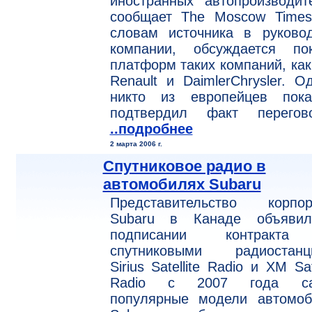
иностранных автопроизводит
сообщает The Moscow Times
словам источника в руковод
компании, обсуждается пок
платформ таких компаний, как 
Renault и DaimlerChrysler. О
никто из европейцев пок
подтвердил факт перегово
..подробнее
2 марта 2006 г.
Спутниковое радио в
автомобилях Subaru
Представительство корпор
Subaru в Канаде объяви
подписании контракт
спутниковыми радиостанц
Sirius Satellite Radio и XM Sate
Radio с 2007 года с
популярные модели автомоб