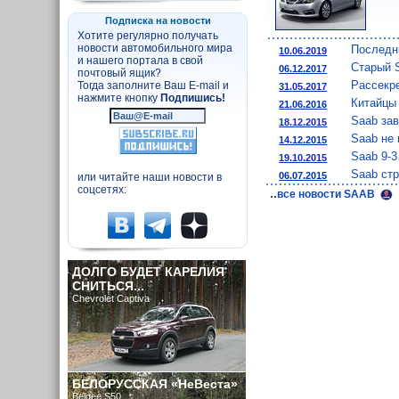
Подписка на новости
Хотите регулярно получать
новости автомобильного мира
Последн
10.06.2019
и нашего портала в свой
Старый S
06.12.2017
почтовый ящик?
Рассекр
Тогда заполните Ваш E-mail и
31.05.2017
нажмите кнопку
Подпишись!
Китайцы
21.06.2016
Saab за
18.12.2015
Saab не
14.12.2015
Saab 9-3
19.10.2015
Saab стр
06.07.2015
или читайте наши новости в
соцсетях:
..
все новости SAAB
ДОЛГО БУДЕТ КАРЕЛИЯ
СНИТЬСЯ...
Chevrolet Captiva
БЕЛОРУССКАЯ «НеВеста»
Belgee S50