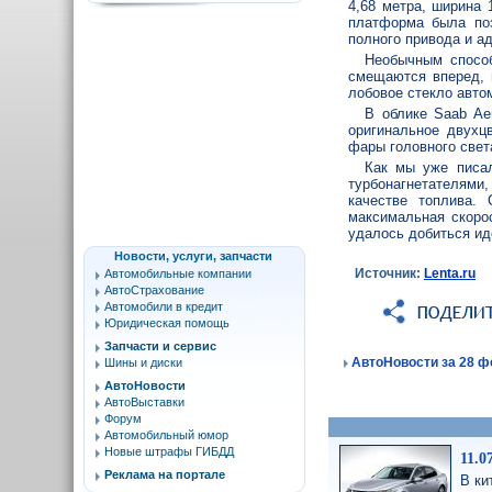
4,68 метра, ширина 
платформа была по
полного привода и а
Необычным способ
смещаются вперед, 
лобовое стекло авто
В облике Saab Ae
оригинальное двухц
фары головного свет
Как мы уже писал
турбонагнетателями,
качестве топлива.
максимальная скорос
удалось добиться ид
Новости, услуги, запчасти
Источник:
Lenta.ru
Автомобильные компании
АвтоСтрахование
Автомобили в кредит
Юридическая помощь
Запчасти и сервис
АвтоНовости за 28 фе
Шины и диски
АвтоНовости
АвтоВыставки
Форум
Автомобильный юмор
Новые штрафы ГИБДД
11.0
Реклама на портале
В ки