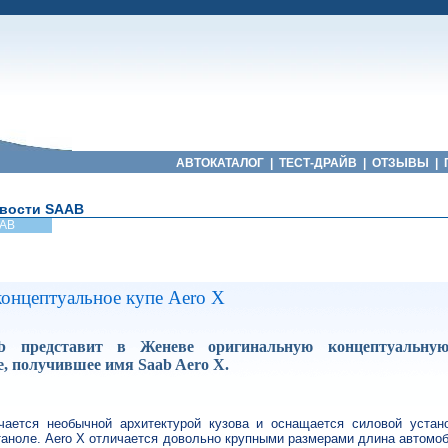
АВТОКАТАЛОГ
|
ТЕСТ-ДРАЙВ
|
ОТЗЫВЫ
|
вости SAAB
AB
концептуальное купе Aero X
b представит в Женеве оригинальную концептуальную
е, получившее имя Saab Aero X.
чается необычной архитектурой кузова и оснащается силовой устано
аноле. Aero X отличается довольно крупными размерами длина автомо