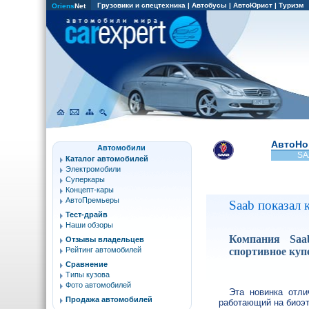
Грузовики и спецтехника
|
Автобусы
|
АвтоЮрист
|
Туризм
Oriens
Net
АвтоНо
Автомобили
SA
Каталог автомобилей
Электромобили
Суперкары
Концепт-кары
АвтоПремьеры
Saab показал 
Тест-драйв
Наши обзоры
Компания Saa
Отзывы владельцев
спортивное куп
Рейтинг автомобилей
Сравнение
Типы кузова
Фото автомобилей
Эта новинка отли
Продажа автомобилей
работающий на биоэт