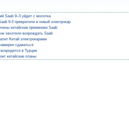
ий Saab 9–3 уйдет с молотка
aab 9-3 превратили в новый электрокар
ечены китайские преемники Saab
 не захотели возрождать Saab
валит Китай электрокарами
 намерен сдаваться
 возродится в Турции
оит китайские планы