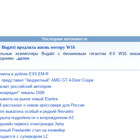
Последние автоновости
8 Bugatti продлила жизнь мотору W16
льные экземпляры Bugatti с бензиновым гигантом 8.0 W16 оказ
едними.
.
..далее
енила в рублях EX5 EM-R
 представил "бюджетный" AMG GT 4-Door Coupe
сает российский автопром
езарядил" пикапы 1500
вывела на рынок новый Elantra
ll рассказал о новом кроссовере для России
ini выкатила особый и редкий Revuelto
крыла подробности о возрожденном A2
дизайн первого электрокара Jetta
нный Freelander стал на конвейер
ощается с суперкаром LC