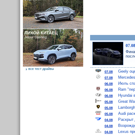
ЛИХОЙ КИТАЕЦ
Jetour Dashing
07.0
Фина
посл
все тест-драйвы
Geely оц
07.08
Mercedes
07.08
Июль спа
06.08
Ram "пер
06.08
Hyundai 
06.08
Great Wa
05.08
Lamborgh
05.08
Audi рас
05.08
Раскрыт 
04.08
Возрожде
04.08
Lexus пр
04.08