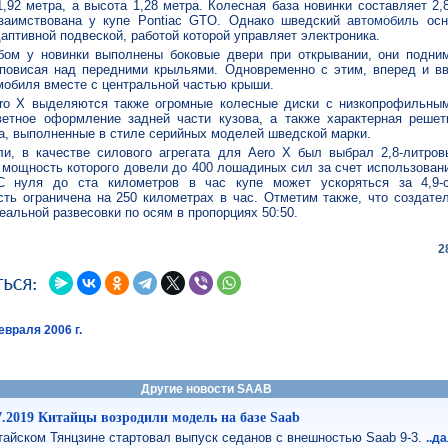
1,92 метра, а высота 1,28 метра. Колесная база новинки составляет 2,
заимствована у купе Pontiac GTO. Однако шведский
автомобиль
осн
даптивной подвеской, работой которой управляет электроника.
ом у новинки выполнены боковые двери при открывании, они подни
повисая над передними крыльями. Одновременно с этим, вперед и в
мобиля вместе с центральной частью крыши.
ro X выделяются также огромные колесные диски с низкопрофильны
ветное оформление задней части кузова, а также характерная решет
а, выполненные в стиле серийных моделей шведской марки.
и, в качестве силового агрегата для Aero X был выбрал 2,8-литро
 мощность которого довели до 400 лошадиных сил за счет использован
 С нуля до ста километров в час купе может ускоряться за 4,9-
ть ограничена на 250 километрах в час. Отметим также, что создате
еальной развесовки по осям в пропорциях 50:50.
2
враля 2006 г.
Другие новости SAAB
7.2019 Китайцы возродили модель на базе Saab
тайском Тянцзине стартовал выпуск седанов с внешностью Saab 9-3.
..д