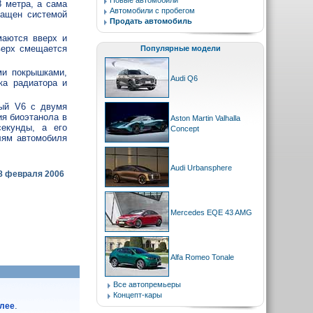
Новые автомобили
8 метра, а сама
Автомобили с пробегом
ащен системой
Продать автомобиль
маются вверх и
верх смещается
Популярные модели
ми покрышками,
Audi Q6
ка радиатора и
вый V6 с двумя
ия биоэтанола в
Aston Martin Valhalla
секунды, а его
Concept
лям автомобиля
Audi Urbansphere
8 февраля 2006
Mercedes EQE 43 AMG
Alfa Romeo Tonale
Все автопремьеры
Концепт-кары
.
алее