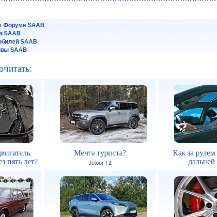
 в
Форуме SAAB
в SAAB
мобилей SAAB
йвы SAAB
очитать:
вигатель.
Мечта туриста?
Как за рулем
з пять лет?
дальней
Jetour T2