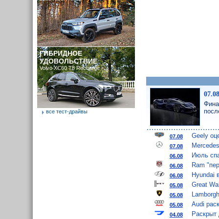
ГИБРИДНОЕ
УДОВОЛЬСТВИЕ
Volvo XC60 T8 Recharge
07.0
Фина
посл
все тест-драйвы
Geely оц
07.08
Mercedes
07.08
Июль спа
06.08
Ram "пер
06.08
Hyundai 
06.08
Great Wa
05.08
Lamborgh
05.08
Audi рас
05.08
Раскрыт 
04.08