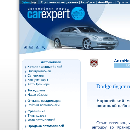
Грузовики и спецтехника
|
Автобусы
|
АвтоЮрист
|
Туризм
Oriens
Net
АвтоНо
Автомобили
D
Каталог автомобилей
Электромобили
Суперкары
Концепт-кары
АвтоПремьеры
Dodge будет 
Тест-драйв
Наши обзоры
Европейский м
Отзывы владельцев
новинкой небо
Рейтинг автомобилей
Сравнение
Типы кузова
Фото автомобилей
Стоит напомнить, 
Продажа автомобилей
автошоу во Франкф