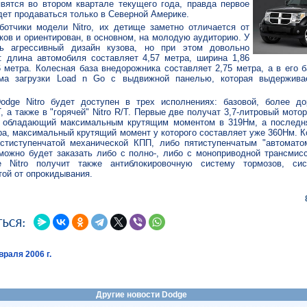
вятся во втором квартале текущего года, правда первое
удет продаваться только в Северной Америке.
аботчики модели Nitro, их детище заметно отличается от
ов и ориентирован, в основном, на молодую аудиторию. У
ь агрессивный дизайн кузова, но при этом довольно
: длина автомобиля составляет 4,57 метра, ширина 1,86
6 метра. Колесная база внедорожника составляет 2,75 метра, а в его 
ема загрузки Load n Go с выдвижной панелью, которая выдержива
odge Nitro будет доступен в трех исполнениях: базовой, более до
T, а также в "горячей" Nitro R/T. Первые две получат 3,7-литровый мот
 обладающий максимальным крутящим моментом в 319Нм, а последн
ра, максимальный крутящий момент у которого составляет уже 360Нм. 
естиступенчатой механической КПП, либо пятиступенчатым "автоматом
ожно будет заказать либо с полно-, либо с моноприводной трансмисс
e Nitro получит также антиблокировочную систему тормозов, сис
той от опрокидывания.
раля 2006 г.
Другие новости Dodge