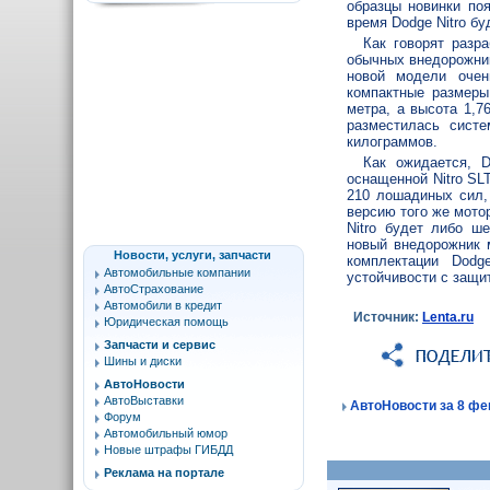
образцы новинки поя
время Dodge Nitro б
Как говорят разр
обычных внедорожник
новой модели очен
компактные размеры
метра, а высота 1,7
разместилась сист
килограммов.
Как ожидается, D
оснащенной Nitro SL
210 лошадиных сил,
версию того же мото
Nitro будет либо ш
новый внедорожник м
Новости, услуги, запчасти
комплектации Dodg
Автомобильные компании
устойчивости с защи
АвтоСтрахование
Автомобили в кредит
Источник:
Lenta.ru
Юридическая помощь
Запчасти и сервис
Шины и диски
АвтоНовости
АвтоВыставки
АвтоНовости за 8 фев
Форум
Автомобильный юмор
Новые штрафы ГИБДД
Реклама на портале