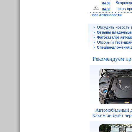
Возрожде
04.08
Lexus пр
04.08
..
все автоновости
Обсудить новость
Отзывы владельце
Фотокаталог автом
Обзоры и
тест-дра
Спецпредложения 
Рекомендуем пр
Автомобильный д
Каким он будет чере