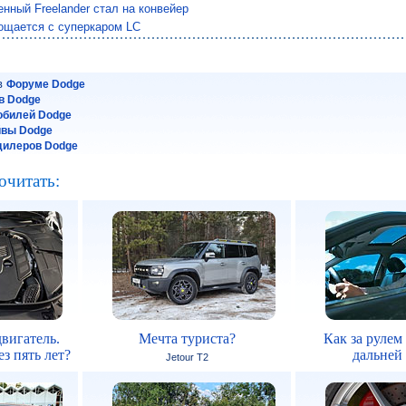
нный Freelander стал на конвейер
ощается с суперкаром LC
 в
Форуме Dodge
в Dodge
обилей Dodge
йвы Dodge
дилеров Dodge
очитать:
вигатель.
Мечта туриста?
Как за рулем
з пять лет?
дальней
Jetour T2