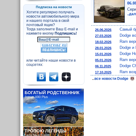
06.0
Подписка на новости
Сер
Хотите регулярно получать
..да
новости автомобильного мира
и нашего портала в свой
почтовый ящик?
Самый б
Тогда заполните Ваш E-mail и
26.06.2026
нажмите кнопку
Подпишись!
Dodge в
27.03.2026
Ram вер
18.02.2026
Dodge и
28.01.2026
Dodge Ho
15.01.2026
Ram вер
05.01.2026
или читайте наши новости в
соцсетях:
Dodge Ch
06.11.2025
Ram воз
17.10.2025
..
все новости Dodge
БОГАТЫЙ РОДСТВЕННИК
Jetour X90 Plus
ТРОПОЮ ЛЕГЕНДЫ
Lada Niva Travel