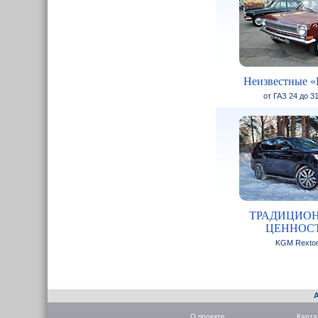
Неизвестные «
от ГАЗ 24 до 3
ТРАДИЦИО
ЦЕННОС
KGM Rexto
О проекте
Карта