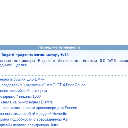
Последние автоновости
8 Bugatti продлила жизнь мотору W16
льные экземпляры Bugatti с бензиновым гигантом 8.0 W16 оказ
едними.
.
..далее
енила в рублях EX5 EM-R
 представил "бюджетный" AMG GT 4-Door Coupe
сает российский автопром
езарядил" пикапы 1500
вывела на рынок новый Elantra
ll рассказал о новом кроссовере для России
ini выкатила особый и редкий Revuelto
крыла подробности о возрожденном A2
дизайн первого электрокара Jetta