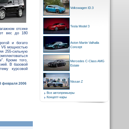
Volkswagen ID.3
Tesla Model 3
багажном отсеке
ет вес до 180
рогой и богато
Aston Martin Valhalla
ор V6 мощностью
Concept
яя 255-сильную
Комплектоваться
". Кроме того,
Mercedes C-Class AMG
ией. В базовой
Estate
тему курсовой
Nissan Z
8 февраля 2006
Все автопремьеры
Концепт-кары