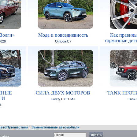
Волги»
Мода и повседневность
Как правиль
тормозные дис
1029
Omoda C7
ННЫЕ
СИЛА ДВУХ МОТОРОВ
TANK ПРОТ
ТИ
Geely EX5 EM-i
Tank 
n
|
АвтоПутешествия
Замечательные автомобили
 сайта