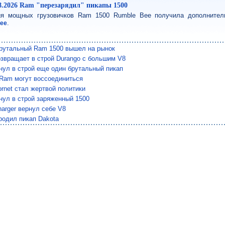
8.2026 Ram "перезарядил" пикапы 1500
ия мощных грузовичков Ram 1500 Rumble Bee получила дополнитель
.
лее
рутальный Ram 1500 вышел на рынок
озвращает в строй Durango с большим V8
нул в строй еще один брутальный пикап
 Ram могут воссоединиться
rnet стал жертвой политики
нул в строй заряженный 1500
arger вернул себе V8
родил пикап Dakota