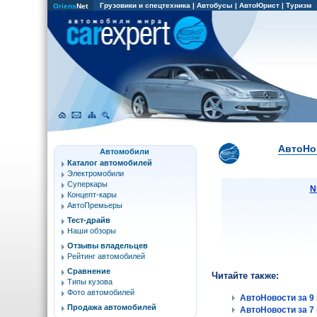
Грузовики и спецтехника
|
Автобусы
|
АвтоЮрист
|
Туризм
Oriens
Net
АвтоНов
Автомобили
Каталог автомобилей
Электромобили
Суперкары
N
Концепт-кары
АвтоПремьеры
Тест-драйв
Наши обзоры
Отзывы владельцев
Рейтинг автомобилей
Сравнение
Читайте также:
Типы кузова
Фото автомобилей
АвтоНовости за 9 
Продажа автомобилей
АвтоНовости за 7 