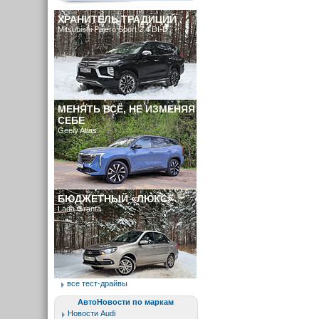
ХРАНИТЕЛЬ ТРАДИЦИЙ
Mitsubishi Pajero Sport 2.4 DI-D
МЕНЯТЬ ВСЁ, НЕ ИЗМЕНЯЯ
СЕБЕ
Geely Atlas
БЮДЖЕТНЫЙ «ЛЮКС»
Lada Granta
все тест-драйвы
АвтоНовости по маркам
Новости Audi