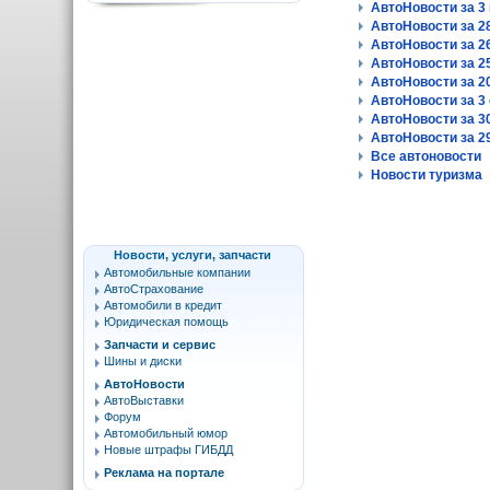
АвтоНовости за 3 
АвтоНовости за 28
АвтоНовости за 26
АвтоНовости за 25
АвтоНовости за 20
АвтоНовости за 3 
АвтоНовости за 30
АвтоНовости за 29
Все автоновости
Новости туризма
Новости, услуги, запчасти
Автомобильные компании
АвтоСтрахование
Автомобили в кредит
Юридическая помощь
Запчасти и сервис
Шины и диски
АвтоНовости
АвтоВыставки
Форум
Автомобильный юмор
Новые штрафы ГИБДД
Реклама на портале