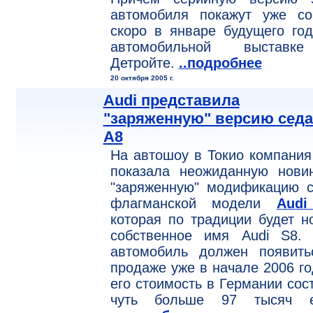
автомобиля покажут уже со
скоро в январе будущего го
автомобильной выстав
Детройте.
..подробнее
20 октября 2005 г.
Audi представила
"заряженную" версию седа
A8
На автошоу в Токио компания
показала неожиданную новин
"заряженную" модификацию с
флагманской модели
Audi
которая по традиции будет н
собственное имя Audi S8. 
автомобиль должен появить
продаже уже в начале 2006 го
его стоимость в Германии сос
чуть больше 97 тысяч е