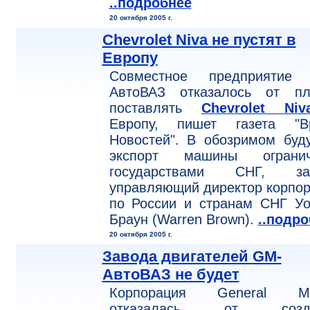
..подробнее
20 октября 2005 г.
Chevrolet Niva не пустят в
Европу
Совместное предприятие
АвтоВАЗ отказалось от пл
поставлять
Chevrolet Niv
Европу, пишет газета "В
Новостей". В обозримом буд
экспорт машины огранич
государствами СНГ, за
управляющий директор корпо
по России и странам СНГ Уо
Браун (Warren Brown).
..подр
20 октября 2005 г.
Завода двигателей GM-
АвтоВАЗ не будет
Корпорация General Mo
отказалась от созда