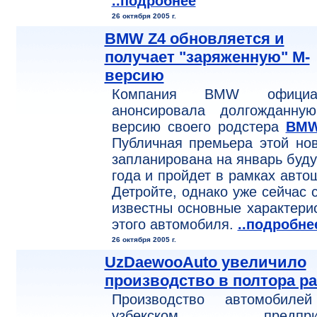
..подробнее
26 октября 2005 г.
BMW Z4 обновляется и
получает "заряженную" М-
версию
Компания BMW официа
анонсировала долгожданну
версию своего родстера
BMW
Публичная премьера этой но
запланирована на январь буд
года и пройдет в рамках авто
Детройте, однако уже сейчас 
известны основные характери
этого автомобиля.
..подробне
26 октября 2005 г.
UzDaewooAuto увеличило
производство в полтора ра
Производство автомобиле
узбекском предприя