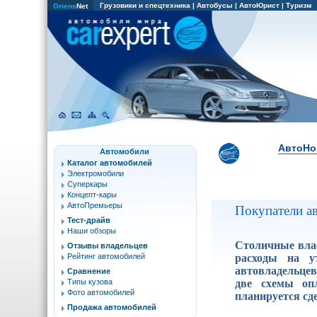
Грузовики и спецтехника
|
Автобусы
|
АвтоЮрист
|
Туризм
Oriens
Net
АвтоНо
Автомобили
Каталог автомобилей
Электромобили
Суперкары
Концепт-кары
АвтоПремьеры
Покупатели ав
Тест-драйв
Наши обзоры
Столичные влас
Отзывы владельцев
расходы на у
Рейтинг автомобилей
автовладельцев
Сравнение
две схемы оп
Типы кузова
Фото автомобилей
планируется сде
Продажа автомобилей