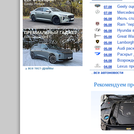
Geely Preface
Geely оц
07.08
Mercedes
07.08
Июль спа
06.08
Ram "пер
06.08
Hyundai 
06.08
ПРЕМИАЛЬНЫЙ ГАДЖЕТ
Great Wa
05.08
Exeed Exlantix ET
Lamborgh
05.08
Audi рас
05.08
Раскрыт 
04.08
Возрожде
04.08
Lexus пр
04.08
все тест-драйвы
..
все автоновости
Рекомендуем пр