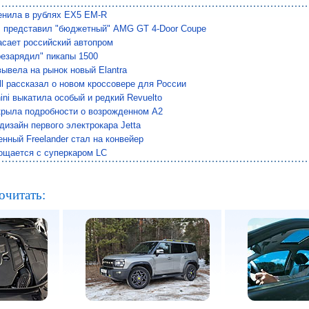
енила в рублях EX5 EM-R
 представил "бюджетный" AMG GT 4-Door Coupe
сает российский автопром
езарядил" пикапы 1500
вывела на рынок новый Elantra
ll рассказал о новом кроссовере для России
ini выкатила особый и редкий Revuelto
крыла подробности о возрожденном A2
дизайн первого электрокара Jetta
нный Freelander стал на конвейер
ощается с суперкаром LC
очитать: