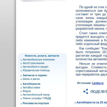
По одной из этих 
оплачиваться они б
составит от трех до
свою жизнь кажд
утилизацию должен
утилизации машины 
разработкой закона, 
Стоит также отмет
придется выходить 
либо изменения в К
либо отдельный феде
Как сообщает "Ком
было потрачено 19
расчетам каждый год
Новости, услуги, запчасти
количества автомоби
Автомобильные компании
АвтоСтрахование
Нельзя не отмети
Автомобили в кредит
выгоден. Стоимост
Юридическая помощь
спрессованный метал
при переработке дву
Запчасти и сервис
Шины и диски
Источник:
Lenta.ru
АвтоНовости
АвтоВыставки
Форум
Автомобильный юмор
Новые штрафы ГИБДД
АвтоНовости за 25 но
Реклама на портале