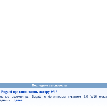
Последние автоновости
8 Bugatti продлила жизнь мотору W16
льные экземпляры Bugatti с бензиновым гигантом 8.0 W16 оказ
едними.
.
..далее