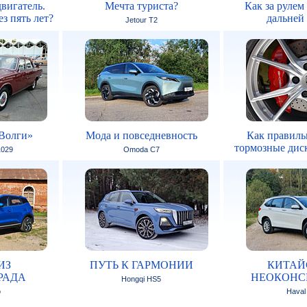
вигатель.
Мечта туриста?
Как за рулем
з пять лет?
дальней
Jetour T2
Волги»
Мода и повседневность
Как правиль
тормозные дис
1029
Omoda C7
ИЗ
ПУТЬ К ГАРМОНИИ
КИТАЙ
РАДА
НЕОКОНС
Hongqi HS5
o
Haval