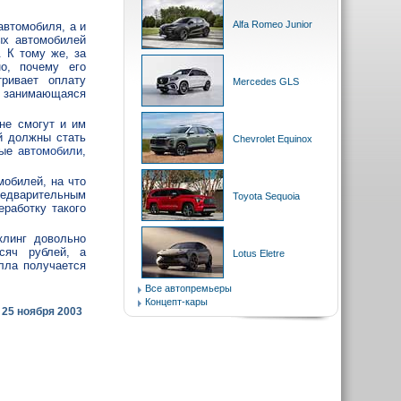
Alfa Romeo Junior
автомобиля, а и
ых автомобилей
. К тому же, за
о, почему его
ривает оплату
Mercedes GLS
, занимающаяся
 не смогут и им
й должны стать
Chevrolet Equinox
ные
автомобили
,
мобилей, на что
редварительным
Toyota Sequoia
работку такого
клинг довольно
сяч рублей, а
Lotus Eletre
лла получается
Все автопремьеры
Концепт-кары
25 ноября 2003