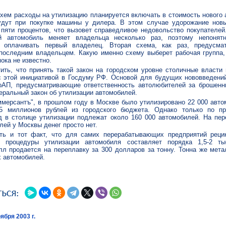
схем расходы на утилизацию планируется включать в стоимость нового 
удут при покупке машины у дилера. В этом случае удорожание нов
 пяти процентов, что вызовет справедливое недовольство покупателей
ый
автомобиль
меняет владельца несколько раз, поэтому непонятн
 оплачивать первый владелец. Вторая схема, как раз, предусмат
последним владельцем. Какую именно схему выберет рабочая группа
пока не известно.
ить, что принять такой закон на городском уровне столичные власти
с этой инициативой в Госдуму РФ. Основой для будущих нововведени
оАП, предусматривающие ответственность автолюбителей за брошен
ральный закон об утилизации автомобилей.
мерсантъ", в прошлом году в Москве было утилизировано 22 000 авто
,5 миллионов рублей из городского бюджета. Однако только по п
 в столице утилизации подлежат около 160 000 автомобилей. На пере
лей у Москвы денег просто нет.
ть и тот факт, что для самих перерабатывающих предприятий реци
ь процедуры утилизации автомобиля составляет порядка 1,5-2 ты
л продается на переплавку за 300 долларов за тонну. Тонна же мета
х автомобилей.
ября 2003 г.