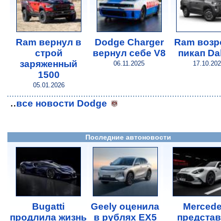
Ram вернул в
Dodge Charger
Ram возр
строй
вернул себе V8
пикап Da
заряженный
06.11.2025
17.10.20
1500
05.01.2026
..
все новости Dodge
Последние автоновости
Bugatti
Geely оценила
Merced
продлила жизнь
в рублях EX5
предста