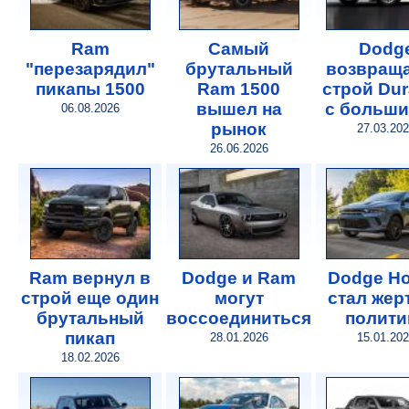
Ram
Самый
Dodg
"перезарядил"
брутальный
возвраща
пикапы 1500
Ram 1500
строй Du
вышел на
с больши
06.08.2026
рынок
27.03.20
26.06.2026
Ram вернул в
Dodge и Ram
Dodge Ho
строй еще один
могут
стал жер
брутальный
воссоединиться
полити
пикап
28.01.2026
15.01.20
18.02.2026