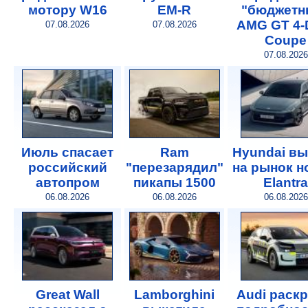
мотору W16
EM-R
"бюджетн
AMG GT 4-
07.08.2026
07.08.2026
Coupe
07.08.2026
Июль спасает
Ram
Hyundai в
российский
"перезарядил"
на рынок 
автопром
пикапы 1500
Elantra
06.08.2026
06.08.2026
06.08.2026
Great Wall
Lamborghini
Audi раск