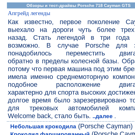
Обзоры и тест-драйвы Porsche 718 Cayman GTS
Апгрейд легенды
Как известно, первое поколение Ca
выехало на дороги чуть более трех
назад. Стать легендой в три года 
возможно. В случае Porsche для э
понадобилось переместить двига
обратно в пределы колесной базы. Обр
потому что первая машина под этим бр
имела именно среднемоторную компон
подобное расположение двига
характерно для спорта высоких достиже
долгое время было зарезервировано т
для трековых автомобилей компа
Welcome back, стало быть.
.
..далее
(Porsche Cayman)
Небольшая крокодила
(Porsche Cay
Крокодил фаршированный