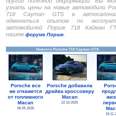
другой полезной информации. Вы мо
узнать цены на новые автомобили Po
718 Cayman GTS в автосалон
обменяться опытом по эксплуат
автомобилей Порше 718 Кайман Г
нашем
.
форуме Порше
Новости Porsche 718 Cayman GTS
Porsche все
Porsche добавила
Pors
же откажется
драйва кроссоверу
прод
от топливного
Macan
жиз
Macan
перв
22.10.2025
Mac
06.05.2026
19.11.