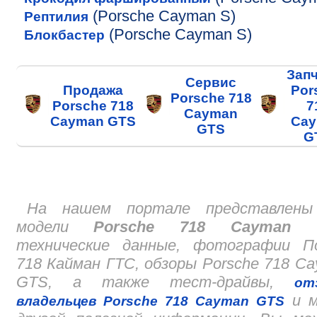
(Porsche Cayman S)
Рептилия
(Porsche Cayman S)
Блокбастер
Зап
Сервис
Продажа
Por
Porsche 718
Porsche 718
7
Cayman
Cayman GTS
Ca
GTS
G
На нашем портале представлены
модели
Porsche 718 Cayman 
технические данные, фотографии П
718 Кайман ГТС, обзоры Porsche 718 C
GTS, а также тест-драйвы,
от
и м
владельцев Porsche 718 Cayman GTS