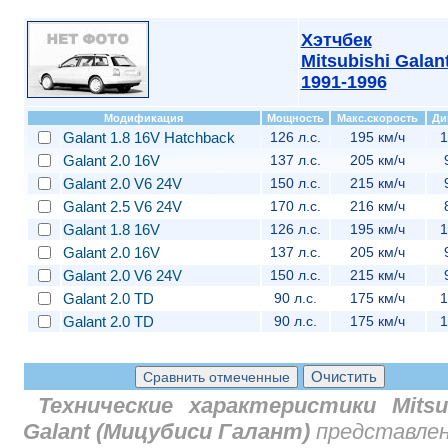
Хэтчбек
Mitsubishi Galan
1991-1996
Модификация
Мощность
Макс.скорость
Ди
Galant 1.8 16V Hatchback
126 л.с.
195 км/ч
1
Galant 2.0 16V
137 л.с.
205 км/ч
Galant 2.0 V6 24V
150 л.с.
215 км/ч
Galant 2.5 V6 24V
170 л.с.
216 км/ч
Galant 1.8 16V
126 л.с.
195 км/ч
1
Galant 2.0 16V
137 л.с.
205 км/ч
Galant 2.0 V6 24V
150 л.с.
215 км/ч
Galant 2.0 TD
90 л.с.
175 км/ч
1
Galant 2.0 TD
90 л.с.
175 км/ч
1
Технические характеристики Mitsub
Galant (Мицубиcи Галант)
представлен