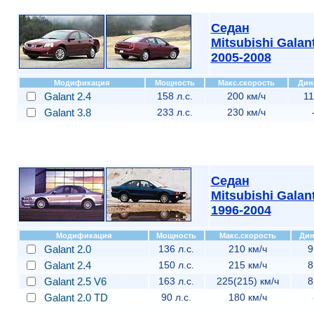
Седан
Mitsubishi Galan
2005-2008
Модификация
Мощность
Макс.скорость
Дин
Galant 2.4
158 л.с.
200 км/ч
11
Galant 3.8
233 л.с.
230 км/ч
Седан
Mitsubishi Galan
1996-2004
Модификация
Мощность
Макс.скорость
Дин
Galant 2.0
136 л.с.
210 км/ч
9
Galant 2.4
150 л.с.
215 км/ч
8
Galant 2.5 V6
163 л.с.
225(215) км/ч
8
Galant 2.0 TD
90 л.с.
180 км/ч