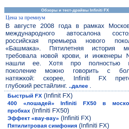
Обзоры и тест-драйвы Infiniti FX
Цена за премиум
В августе 2008 года в рамках Москов
международного автосалона состо
российская премьера нового поко
«Башмака». Пятилетняя история м
требовала новой крови, и инженеры N
нашли ее. Хотя про полностью н
поколение можно говорить с бол
натяжкой: скорее, Infiniti FX прет
глубокий рестайлинг.
.
..далее
(Infinit FX)
Быстрый FX
400 «лошадей» Infiniti FX50 в моско
(Infiniti FX50)
пробках
(Infiniti FX)
Эффект «вау-вау»
(Infiniti FX)
Пятилитровая симфония