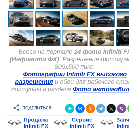
Всего на портале
14 фото Infiniti F
(Инфинити ФХ)
. Разрешение фотогр
800x500 пикс.
Фотографии Infiniti FX высокого
разрешения
и обои для рабочего сто
доступны в разделе
Фото автомобил
Продажа
Сервис
Запч
Infiniti FX
Infiniti FX
Infin