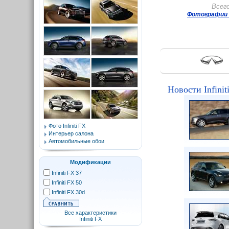
Всег
Фотографии I
Новости Infinit
Фото Infiniti FX
Интерьер салона
Автомобильные обои
Модификации
Infiniti FX 37
Infiniti FX 50
Infiniti FX 30d
Все характеристики
Infiniti FX