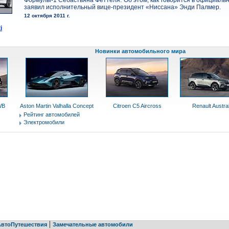
Формулы-1 Себастьяна Феттеля. Об этом, как говорится в официальн
заявил исполнительный вице-президент «Ниссана» Энди Палмер.
12 октября 2011 г.
i
Новинки автомобильного мира
WB
Aston Martin Valhalla Concept
Citroen C5 Aircross
Renault Austra
Рейтинг автомобилей
Электромобили
|
АвтоПутешествия
Замечательные автомобили