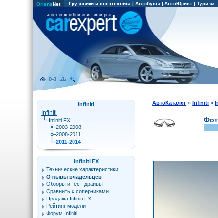
Грузовики и спецтехника
|
Автобусы
|
АвтоЮрист
|
Туризм
Oriens
Net
АвтоКаталог
»
Infiniti
»
I
Infiniti
Infiniti
Фото
Infiniti FX
2003-2008
2008-2011
2011-2014
Infiniti FX
Технические характеристики
Отзывы владельцев
Обзоры и тест-драйвы
Сравнить с соперниками
Продажа Infiniti FX
Рейтинг модели
Форум Infiniti