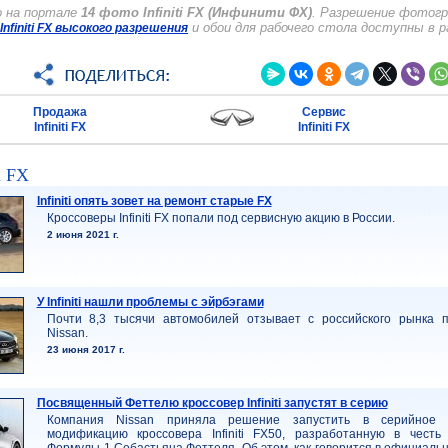
о на портале
14 фото Infiniti FX (Инфинити ФХ)
. Разрешение фотогр
и обои для рабочего стола доступны в 
nfiniti FX высокого разрешения
Продажа
Сервис
Infiniti FX
Infiniti FX
i FX
Infiniti опять зовет на ремонт старые FX
Кроссоверы Infiniti FX попали под сервисную акцию в России.
2 июня 2021 г.
У Infiniti нашли проблемы с эйрбэгами
Почти 8,3 тысячи автомобилей отзывает с российского рынка 
Nissan.
23 июня 2017 г.
Посвященный Феттелю кроссовер Infiniti запустят в серию
Компания Nissan приняла решение запустить в серийное п
модификацию кроссовера Infiniti FX50, разработанную в честь