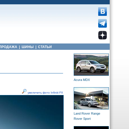
ПРОДАЖА
|
ШИНЫ
|
СТАТЬИ
Acura MDX
увеличить фото Infiniti FX
Land Rover Range
Rover Sport