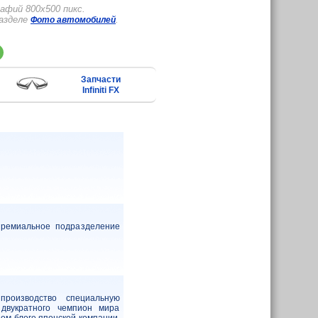
афий 800x500 пикс.
разделе
.
Фото автомобилей
Запчасти
Infiniti FX
премиальное подразделение
роизводство специальную
 двукратного чемпион мира