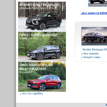
ХРАНИТЕЛЬ ТРАДИЦИЙ
Mitsubishi Pajero Sport 2.4 DI-D
..все новости Infinit
ПЛЮС ОДИН ЦИЛИНДР
Belgee X50 Plus
Bentley Bentayga E
Все новинки
Концепт-кары
«МОСКВИЧ» ЭПОХИ
ВОЗРОЖДЕНИЯ
Москвич 3
все тест-драйвы