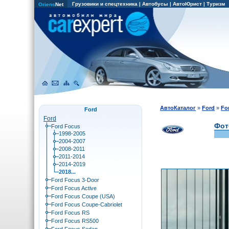
Грузовики и спецтехника
|
Автобусы
|
АвтоЮрист
|
Туризм
Oriens
Net
АвтоКаталог
»
Ford
»
Fo
Ford
Ford
Фот
Ford Focus
1998-2005
2004-2007
2008-2011
2011-2014
2014-2019
2018...
Ford Focus 3-Door
Ford Focus Active
Ford Focus Coupe (USA)
Ford Focus Coupe-Cabriolet
Ford Focus RS
Ford Focus RS500