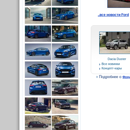
..все новости Ford
Dacia Duster
Все новинки
Концепт-кары
Подробнее о
Фор