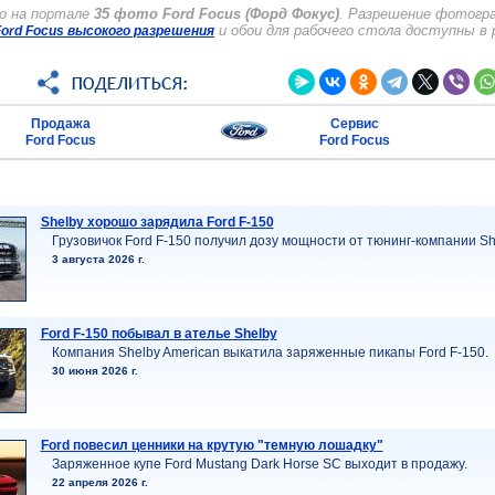
о на портале
35 фото Ford Focus (Форд Фокус)
. Разрешение фотогра
и обои для рабочего стола доступны в
ord Focus высокого разрешения
Продажа
Сервис
Ford Focus
Ford Focus
Shelby хорошо зарядила Ford F-150
Грузовичок Ford F-150 получил дозу мощности от тюнинг-компании Sh
3 августа 2026 г.
Ford F-150 побывал в ателье Shelby
Компания Shelby American выкатила заряженные пикапы Ford F-150.
30 июня 2026 г.
Ford повесил ценники на крутую "темную лошадку"
Заряженное купе Ford Mustang Dark Horse SC выходит в продажу.
22 апреля 2026 г.