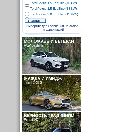
Ford Focus 1.5 EcoBlue (70 kW)
Ford Focus 1.5 EcoBlue (88 kW)
Ford Focus 2.0 EcoBlue (110 kW)
Выберите для сравнения не более
4 модификаций
МОЛОЖАВЫЙ ВЕТЕРАН
FAW Bestune T77
ЖАЖДА И ИМИДЖ
Infiniti Q60 S
ВЕРНОСТЬ ТРАДИЦИЯМ
Exeed VX