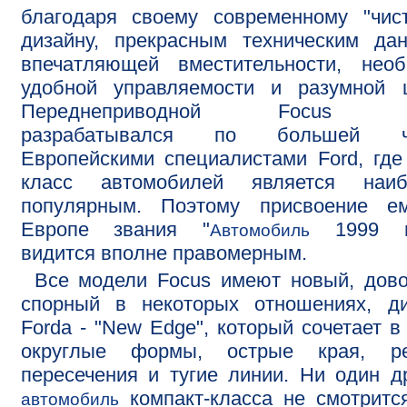
благодаря своему современному "чис
дизайну, прекрасным техническим да
впечатляющей вместительности, необ
удобной управляемости и разумной ц
Переднеприводной Focus 2
разрабатывался по большей ч
Европейскими специалистами Ford, где
класс автомобилей является наиб
популярным. Поэтому присвоение е
Европе звания "
1999 г
Автомобиль
видится вполне правомерным.
Все модели Focus имеют новый, дов
спорный в некоторых отношениях, ди
Fordа - "New Edge", который сочетает в
округлые формы, острые края, ре
пересечения и тугие линии. Ни один д
компакт-класса не смотритс
автомобиль