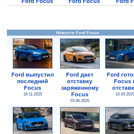
Ford Focus
Ford Focus
Ford 
Новости Ford Focus
Ford выпустил
Ford дает
Ford гото
последний
отставку
Focus 
Focus
заряженному
отстав
Focus
18.11.2025
10.03.202
03.06.2025