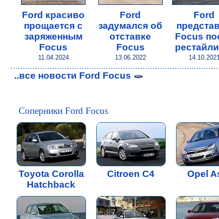
Ford красиво
Ford
Ford
прощается с
задумался об
предста
заряженным
отставке
Focus по
Focus
Focus
рестайли
11.04.2024
13.06.2022
14.10.202
..все новости Ford Focus
Соперники Ford Focus
Toyota Corolla
Citroen C4
Opel A
Hatchback