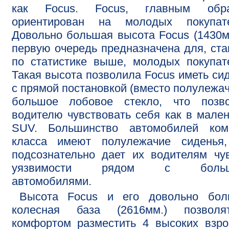
как Focus. Focus, главным обра
ориентирован на молодых покупате
Довольно большая высота Focus (1430м
первую очередь предназначена для, ст
по статистике выше, молодых покупат
Такая высота позволила Focus иметь си
с прямой постановкой (вместо полулежач
большое лобовое стекло, что позво
водителю чувствовать себя как в мале
SUV. Большинство автомобилей комп
класса имеют полулежачие сиденья,
подсознательно дает их водителям чу
уязвимости рядом с больш
автомобилями.
Высота Focus и его довольно бол
колесная база (2616мм.) позвол
комфортом разместить 4 высоких взр