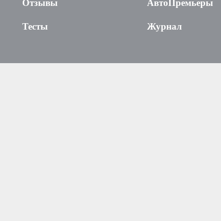
Отзывы
АвтоПремьеры
Тесты
Журнал