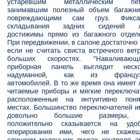
устаревшим металлическим пет
занимавшим полезный объем багажни
повреждающими сам груз. Фикса
складывания задних сидений л
достижимы прямо из багажного отдел
При передвижении, в салоне достаточно 
если не считать свиста встречного вет
больших скоростях. "Наваливающа
приборная панель выглядит неско
надуманной, как из француз
автомобилей. В то же время она имеет 
читаемые приборы и мягкие переключа
расположенные на интуитивно поня
местах. Большинство переключателей 
довольно большие размеры,
положительно сказывается на удоб
оперирования ими, чего не скаже
слишком маленьких ручках контроля а