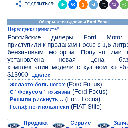
Обзоры и тест-драйвы Ford Focus
Переоценка ценностей
Российские дилеры Ford Motor
приступили к продажам Focus с 1,6-лит
бензиновым мотором. Попутно ими 
установлена новая цена баз
комплектации модели с кузовом хэтч
$13900.
.
..далее
(Ford Focus)
Желаете большего?
(Ford Focus)
С "Фокусом" по жизни
(Ford Focus)
Решили рискнуть…
(FIAT Stilo)
Гольф по-итальянски
Продажа
Сервис
Запч