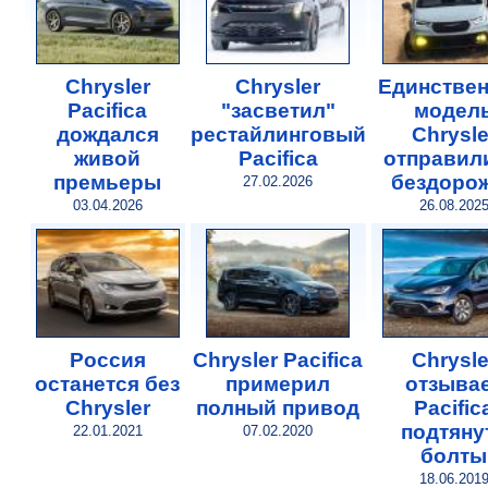
Chrysler
Chrysler
Единстве
Pacifica
"засветил"
модел
дождался
рестайлинговый
Chrysle
живой
Pacifica
отправил
премьеры
бездоро
27.02.2026
03.04.2026
26.08.202
Россия
Chrysler Pacifica
Chrysle
останется без
примерил
отзыва
Chrysler
полный привод
Pacific
подтяну
22.01.2021
07.02.2020
болты
18.06.201