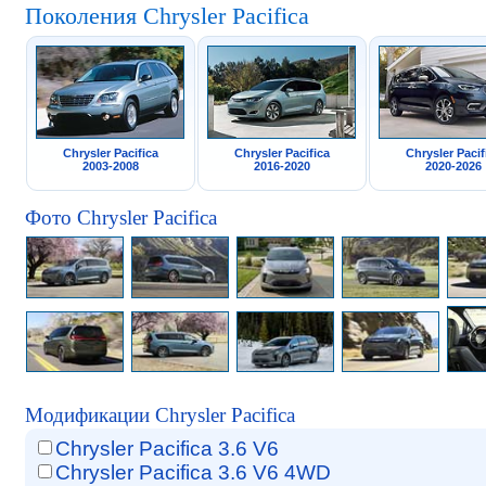
Поколения Chrysler Pacifica
Chrysler Pacifica
Chrysler Pacifica
Chrysler Pacif
2003-2008
2016-2020
2020-2026
Фото Chrysler Pacifica
Модификации Chrysler Pacifica
Chrysler Pacifica 3.6 V6
Chrysler Pacifica 3.6 V6 4WD