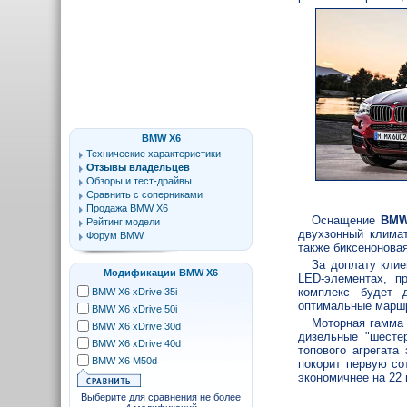
BMW X6
Технические характеристики
Отзывы владельцев
Обзоры и тест-драйвы
Сравнить с соперниками
Продажа BMW X6
Оснащение
BMW
Рейтинг модели
двухзонный климат
Форум BMW
также биксенонова
За доплату клие
Модификации BMW X6
LED-элементах, п
комплекс будет д
BMW X6 xDrive 35i
оптимальные маршр
BMW X6 xDrive 50i
Моторная гамм
BMW X6 xDrive 30d
дизельные "шесте
BMW X6 xDrive 40d
топового агрегата
BMW X6 M50d
покорит первую со
экономичнее на 22 
Выберите для сравнения не более