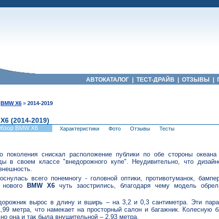
АВТОКАТАЛОГ
|
ТЕСТ-ДРАЙВ
|
ОТЗЫВЫ
|
»
BMW X6
»
2014-2019
X6 (2014-2019)
бзор BMW X6
Характеристики
Фото
Отзывы
Тесты
о поколения снискал расположение публики по обе стороны океана
ды в своем классе "внедорожного купе". Неудивительно, что дизайн
внешность.
оснулась всего понемногу - головной оптики, противотуманок, бампе
ы нового
BMW X6
чуть заострились, благодаря чему модель обре
дорожник вырос в длину и вширь – на 3,2 и 0,3 сантиметра. Эти пар
1,99 метра, что намекает на просторный салон и багажник. Колесную 
 но она и так была внушительной – 2,93 метра.