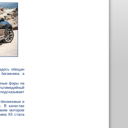
 здесь обещан
 багажника, а
овные фары на
льтимедийный
подсказывает
бензиновые и
. В качестве
аким мотором
амма X6 стала