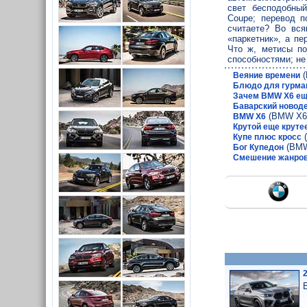
свет бесподобный
Coupe; перевод п
считаете? Во вся
«паркетник», а п
Что ж, метисы по
способностями; не
(
Веяние времени
Блюдо для гурма
Зачем BMW X6 еще
Баварский новод
(BMW X6
BMW X6
Крутой еще круте
(
Купе плюс кросс
(BMW
Бог Купедон
Смешение жанро