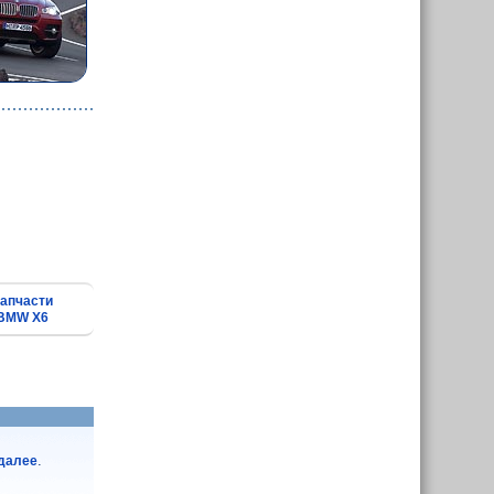
апчасти
BMW X6
.
.далее