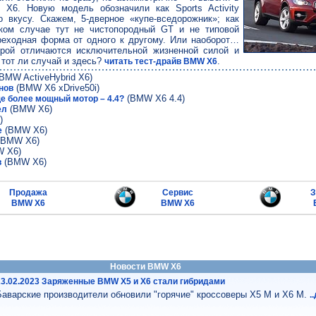
 X6. Новую модель обозначили как Sports Activity
о вкусу. Скажем, 5-дверное «купе-вседорожник»; как
ком случае тут не чистопородный GT и не типовой
ереходная форма от одного к другому. Или наоборот…
рой отличаются исключительной жизненной силой и
 тот ли случай и здесь?
.
читать тест-драйв BMW X6
BMW ActiveHybrid X6)
(BMW X6 xDrive50i)
нов
(BMW X6 4.4)
 более мощный мотор – 4.4?
(BMW X6)
ел
)
(BMW X6)
е
BMW X6)
 X6)
(BMW X6)
в
Продажа
Сервис
З
BMW X6
BMW X6
Новости BMW X6
23.02.2023 Заряженные BMW X5 и X6 стали гибридами
Баварские производители обновили "горячие" кроссоверы X5 M и X6 M.
.