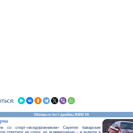
Обзоры и тест-драйвы BMW X6
орма
e со спорт-«вседорожником» Cayenne баварские
ли ответили не сразу, но асимметрично – и вывели в