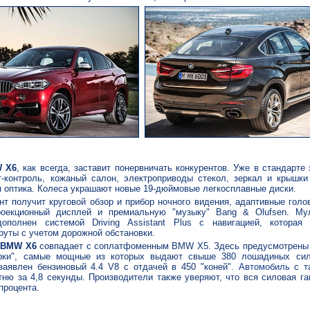
 X6
, как всегда, заставит понервничать конкурентов. Уже в стандарте
-контроль, кожаный салон, электроприводы стекол, зеркал и крышки
я оптика. Колеса украшают новые 19-дюймовые легкосплавные диски.
нт получит круговой обзор и прибор ночного видения, адаптивные гол
роекционный дисплей и премиальную "музыку" Bang & Olufsen. Му
ополнен системой Driving Assistant Plus с навигацией, которая 
уты с учетом дорожной обстановки.
а
BMW X6
совпадает с соплатфоменным BMW X5. Здесь предусмотрены 
рки", самые мощные из которых выдают свыше 380 лошадиных сил
 заявлен бензиновый 4.4 V8 с отдачей в 450 "коней".
Автомобиль
с т
тню за 4,8 секунды. Производители также уверяют, что вся силовая г
процента.