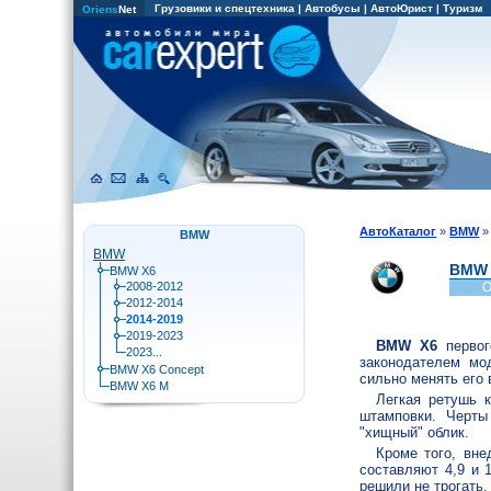
Грузовики и спецтехника
|
Автобусы
|
АвтоЮрист
|
Туризм
Oriens
Net
АвтоКаталог
»
BMW
BMW
BMW
BMW 
BMW X6
2008-2012
О
2012-2014
2014-2019
2019-2023
BMW X6
первог
2023...
законодателем мо
BMW X6 Concept
сильно менять его 
BMW X6 M
Легкая ретушь к
штамповки. Черт
"хищный" облик.
Кроме того, вне
составляют 4,9 и 
решили не трогать,