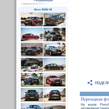
4 модификаций
Фото BMW X6
Переходная ф
На вызов Porsch
автомобилестроите