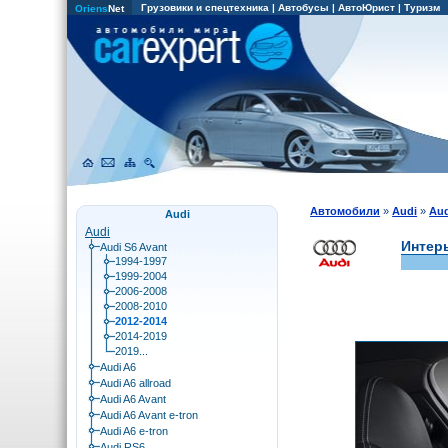
Грузовики и спецтехника
|
Автобусы
|
АвтоЮрист
|
Туризм
Oriens
Net
Автомобили
»
Audi
»
Aud
Audi
Audi
Интерь
Audi S6 Avant
1994-1997
1999-2004
2006-2008
2008-2010
2012-2014
2014-2019
2019...
Audi A6
Audi A6 allroad
Audi A6 Avant
Audi A6 Avant e-tron
Audi A6 e-tron
Audi RS6