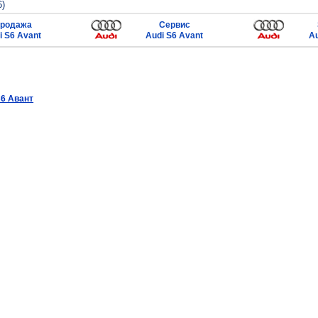
6)
родажа
Сервис
i S6 Avant
Audi S6 Avant
Au
6 Авант