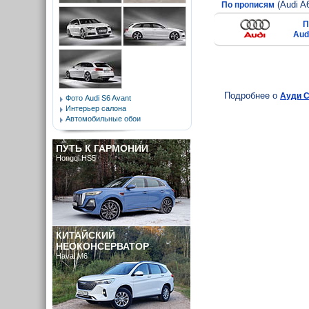
(Audi A
По прописям
П
Aud
Подробнее о
Ауди С
Фото Audi S6 Avant
Интерьер салона
Автомобильные обои
ПУТЬ К ГАРМОНИИ
Hongqi HS5
КИТАЙСКИЙ
НЕОКОНСЕРВАТОР
Haval M6