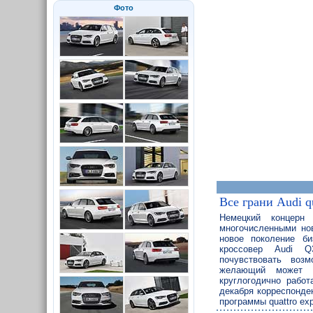
Фото
Все грани Audi q
Немецкий концерн
многочисленными но
новое поколение би
кроссовер Audi Q
почувствовать возм
желающий может в
круглогодично работ
декабря корреспонден
программы quattro ex