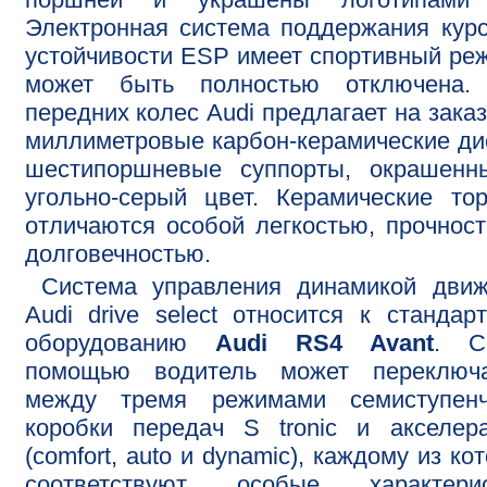
Электронная система поддержания кур
устойчивости ESP имеет спортивный ре
может быть полностью отключена.
передних колес Audi предлагает на заказ
миллиметровые карбон-керамические ди
шестипоршневые суппорты, окрашенн
угольно-серый цвет. Керамические то
отличаются особой легкостью, прочнос
долговечностью.
Система управления динамикой движ
Audi drive select относится к стандар
оборудованию
Audi RS4 Avant
. 
помощью водитель может переключа
между тремя режимами семиступенч
коробки передач S tronic и акселер
(comfort, auto и dynamic), каждому из ко
соответствуют особые характерис