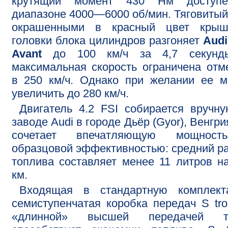
крутящий момент 430 Нм доступ
диапазоне 4000—6000 об/мин. Тяговитый
окрашенными в красный цвет крыш
головки блока цилиндров разгоняет
Aud
Avant
до 100 км/ч за 4,7 секунд
максимальная скорость ограничена отм
в 250 км/ч. Однако при желании ее 
увеличить до 280 км/ч.
Двигатель 4.2 FSI собирается вручн
заводе Audi в городе Дьёр (Gyor), Венгри
сочетает впечатляющую мощнос
образцовой эффективностью: средний р
топлива составляет менее 11 литров н
км.
Входящая в стандартную комплект
семиступенчатая коробка передач S tro
«длинной» высшей передачей т