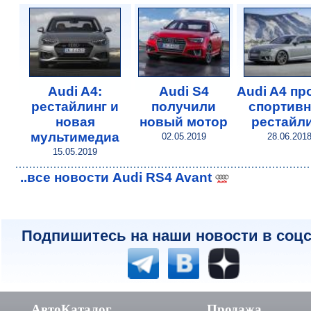
Audi A4:
Audi S4
Audi A4 п
рестайлинг и
получили
спортив
новая
новый мотор
рестайл
мультимедиа
02.05.2019
28.06.201
15.05.2019
..все новости Audi RS4 Avant
Подпишитесь на наши новости в соцс
АвтоКаталог
Продажа