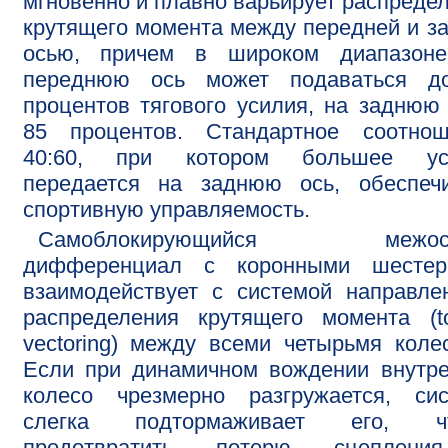
мгновенно и плавно варьирует распреде
крутящего момента между передней и з
осью, причем в широком диапазоне
переднюю ось может подаваться д
процентов тягового усилия, на заднюю
85 процентов. Стандартное соотнош
40:60, при котором большее ус
передается на заднюю ось, обеспечи
спортивную управляемость.
Самоблокирующийся межосе
дифференциал с коронными шестер
взаимодействует с системой направле
распределения крутящего момента (t
vectoring) между всеми четырьмя коле
Если при динамичном вождении внутр
колесо чрезмерно разгружается, сис
слегка подтормаживает его, ч
предотвратить потерю сцеплен