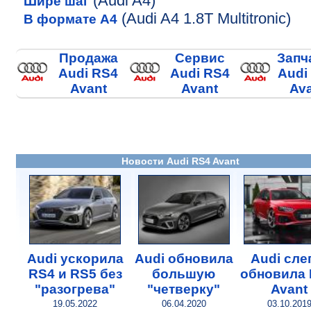
(Audi A4)
Шире шаг
(Audi A4 1.8T Multitronic)
В формате A4
Продажа
Сервис
Запч
Audi RS4
Audi RS4
Audi
Avant
Avant
Av
Новости Audi RS4 Avant
Audi ускорила
Audi обновила
Audi сле
RS4 и RS5 без
большую
обновила 
"разогрева"
"четверку"
Avant
19.05.2022
06.04.2020
03.10.201