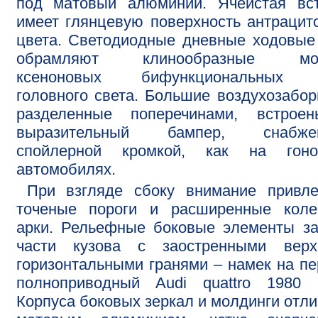
под матовый алюминий. Ячеистая вст
имеет глянцевую поверхность антрацит
цвета. Светодиодные дневные ходовые
обрамляют клинообразные мо
ксеноновых бифункциональных
головного света. Большие воздухозабор
разделенные поперечинами, встрое
выразительный бампер, снабже
спойлерной кромкой, как на гоно
автомобилях.
При взгляде сбоку внимание привле
точеные пороги и расширенные коле
арки. Рельефные боковые элементы з
части кузова с заостренными верх
горизонтальными гранями – намек на п
полноприводный Audi quattro 1980 г
Корпуса боковых зеркал и молдинги отл