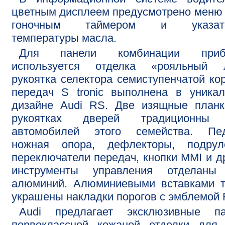
цветным дисплеем предусмотрено меню
гоночным таймером и указат
температуры масла.
Для панели комбинации приб
используется отделка «рояльный л
рукоятка селектора семиступенчатой ко
передач S tronic выполнена в уника
дизайне Audi RS. Две изящные планк
рукоятках дверей традиционны
автомобилей этого семейства. Пед
ножная опора, дефлекторы, подрул
переключатели передач, кнопки MMI и д
инструменты управления отделаны
алюминий. Алюминиевыми вставками т
украшены накладки порогов с эмблемой 
Audi предлагает эксклюзивные па
первоклассной кожаной отделки для 