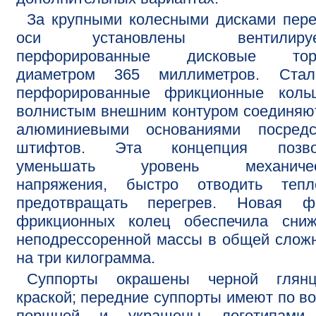
За крупными колесными дисками пер
оси установлены вентилиру
перфорированные дисковые тор
диаметром 365 миллиметров. Стал
перфорированные фрикционные коль
волнистым внешним контуром соединяю
алюминиевыми основаниями посредс
штифтов. Эта концепция позво
уменьшать уровень механичес
напряжения, быстро отводить теп
предотвращать перегрев. Новая ф
фрикционных колец обеспечила сниж
неподрессоренной массы в общей слож
на три килограмма.
Суппорты окрашены черной глянц
краской; передние суппорты имеют по в
поршней и украшены логотипами