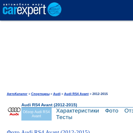
АВТОКАТАЛОГ
СРАВНЕНИЕ
ОТЗЫВЫ
ТЕСТ-ДРАЙВ
АвтоКаталог
»
Спорткары
»
Audi
»
Audi RS4 Avant
»
2012-2015
Audi RS4 Avant (2012-2015)
ПРОДАЖА
Характеристики
Фото
От
Обзор Audi RS4
Avant
Тесты
ШИНЫ
Фото Audi RS4 Avant (2012-2015)