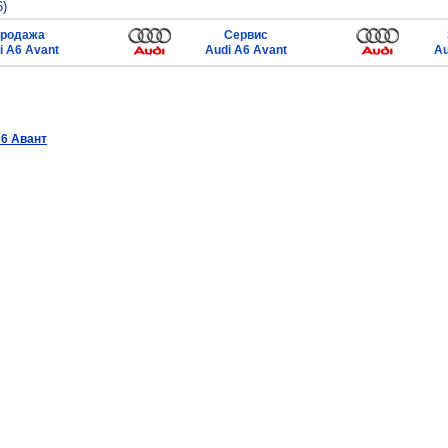
6)
родажа
Сервис
i A6 Avant
Audi A6 Avant
Au
6 Авант