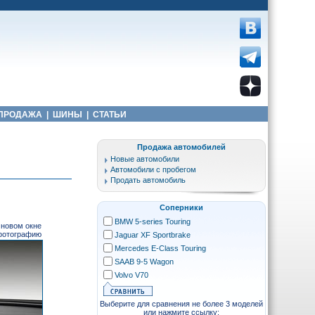
ПРОДАЖА
|
ШИНЫ
|
СТАТЬИ
Продажа автомобилей
Новые автомобили
Автомобили с пробегом
Продать автомобиль
Соперники
BMW 5-series Touring
 новом окне
 фотографию
Jaguar XF Sportbrake
Mercedes E-Class Touring
SAAB 9-5 Wagon
Volvo V70
Выберите для сравнения не более 3 моделей
или нажмите ссылку: