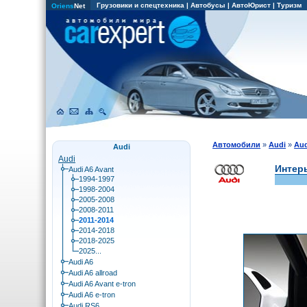
Грузовики и спецтехника
|
Автобусы
|
АвтоЮрист
|
Туризм
Oriens
Net
Автомобили
»
Audi
»
Aud
Audi
Audi
Интерь
Audi A6 Avant
1994-1997
1998-2004
2005-2008
2008-2011
2011-2014
2014-2018
2018-2025
2025...
Audi A6
Audi A6 allroad
Audi A6 Avant e-tron
Audi A6 e-tron
Audi RS6