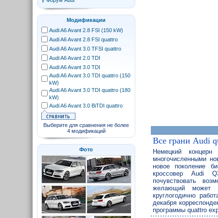
Форум Audi
Модификации
Audi A6 Avant 2.8 FSI (150 kW)
Audi A6 Avant 2.8 FSI quattro
Audi A6 Avant 3.0 TFSI quattro
Audi A6 Avant 2.0 TDI
Audi A6 Avant 3.0 TDI
Audi A6 Avant 3.0 TDI quattro (150
kW)
Audi A6 Avant 3.0 TDI quattro (180
kW)
Audi A6 Avant 3.0 BiTDI quattro
Выберите для сравнения не более
4 модификаций
Все грани Audi q
Фото
Немецкий концерн
многочисленными но
новое поколение би
кроссовер Audi Q
почувствовать возм
желающий может в
круглогодично работ
декабря корреспонден
программы quattro ex