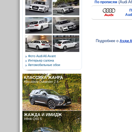
(Audi A
По прописям
П
Aud
Подробнее о
Ауди А
Фото Audi A6 Avant
Интерьер салона
Автомобильные обои
КЛАССИКА ЖАНРА
Mitsubishi Outalnder 2.4
ЖАЖДА И ИМИДЖ
Infiniti Q60 S