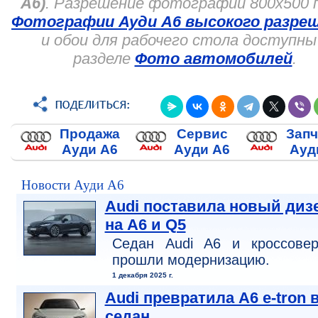
А6)
. Разрешение фотографий 800x500 п
Фотографии Ауди А6 высокого разре
и обои для рабочего стола доступны
разделе
Фото автомобилей
.
Продажа
Сервис
Запч
Ауди А6
Ауди А6
Ауд
Новости Ауди А6
Audi поставила новый диз
на A6 и Q5
Седан Audi A6 и кроссове
прошли модернизацию.
1 декабря 2025 г.
Audi превратила A6 e-tron 
седан