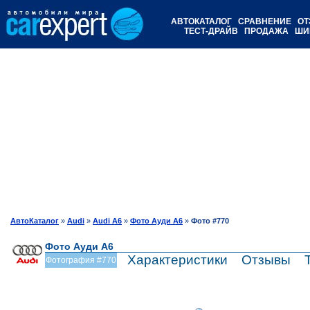
АВТОКАТАЛОГ
СРАВНЕНИЕ
ОТ
ТЕСТ-ДРАЙВ
ПРОДАЖА
ШИ
АвтоКаталог
»
Audi
»
Audi A6
»
Фото Ауди А6
»
Фото #770
Фото Ауди А6
Характеристики
Отзывы
Фотография #770