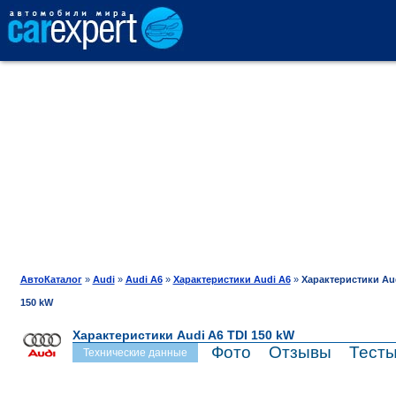
АВТОКАТАЛОГ
СРАВНЕНИЕ
ОТЗЫВЫ
ТЕСТ-ДРАЙВ
АвтоКаталог
»
Audi
»
Audi A6
»
Характеристики Audi A6
»
Характеристики Aud
150 kW
ПРОДАЖА
Характеристики Audi A6 TDI 150 kW
Фото
Отзывы
Тест
Технические данные
ШИНЫ