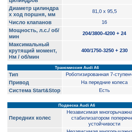
цилиндров
Диаметр цилиндра
81,0 x 95,5
х ход поршня, мм
Число клапанов
16
Мощность, л.с./ об/
204/3800-4200 + 24
мин
Максимальный
крутящий момент,
400/1750-3250 + 230
Нм / об/мин
Трансмиссия Audi A6
Тип
Роботизированная 7-ступен
Привод
На передние колеса
Система Start&Stop
Есть
Подвеска Audi A6
Независимая многорычажна
Передних колес
стабилизатором попереч
устойчивости
Независимая многорычажна