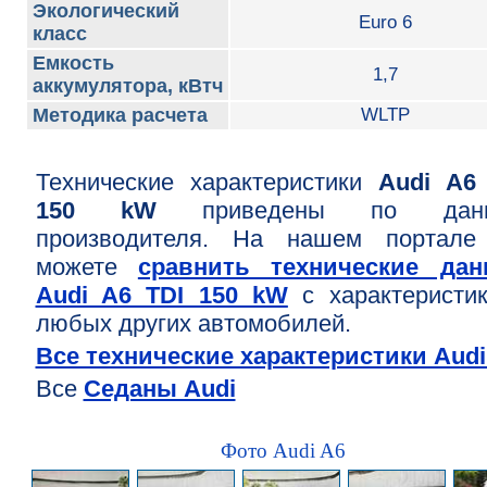
Экологический
Euro 6
класс
Емкость
1,7
аккумулятора, кВтч
Методика расчета
WLTP
Технические характеристики
Audi A6
150 kW
приведены по дан
производителя. На нашем портале
можете
сравнить технические дан
Audi A6 TDI 150 kW
с характеристи
любых других автомобилей.
Все технические характеристики Audi
Все
Седаны Audi
Фото Audi A6