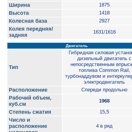
Ширина
1875
Высота
1418
Колесная база
2927
Колея передняя/
1631/1616
задняя
Двигатель
Гибридная силовая устано
дизельный двигатель с
непосредственным впрыс
Тип
топлива Common Rail,
турбонаддувом и интеркуле
электродвигатель
Расположение
Спереди продольно
Рабочий объем,
1968
куб.см
Степень сжатия
15,5
Число и
расположение
4 в ряд