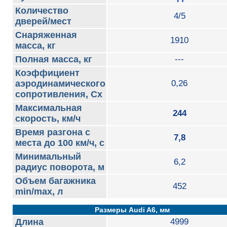
Количество
4/5
дверей/мест
Снаряженная
1910
масса, кг
Полная масса, кг
---
Коэффициент
аэродинамического
0,26
сопротивления, Сх
Максимальная
244
скорость, км/ч
Время разгона с
7,8
места до 100 км/ч, с
Минимальный
6,2
радиус поворота, м
Объем багажника
452
min/max, л
Размеры Audi A6, мм
Длина
4999