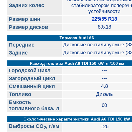
Задних колес
стабилизатором попереч
устойчивости
Размер шин
225/55 R18
Размер дисков
8Jx18
Тормоза Audi A6
Передние
Дисковые вентилируемые (3
Задние
Дисковые вентилируемые (3
Расход топлива Audi A6 TDI 150 kW, л /100 км
Городской цикл
---
Загородный цикл
---
Смешанный цикл
4,8
Топливо
Дизель
Емкость
60
топливного бака, л
Экологические характеристики Audi A6 TDI 150 kW
Выбросы CO
, г/км
126
2