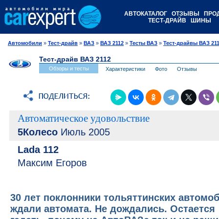
АВТОКАТАЛОГ
ОТЗЫВЫ
ПРО
ТЕСТ-ДРАЙВ
ШИНЫ
Автомобили
»
Тест-драйв
»
ВАЗ
»
ВАЗ 2112
»
Тесты ВАЗ
»
Тест-драйвы ВАЗ 21
Тест-драйв ВАЗ 2112
Обзоры и тесты
Характеристики
Фото
Отзывы
Автоматическое удовольствие
5Колесо
Июль 2005
Lada 112
Максим Егоров
30 лет поклонники тольяттинских автомо
ждали автомата. Не дождались. Остается