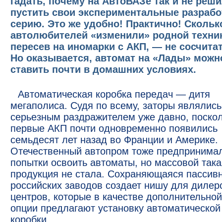
гадать, почему на АвтоВАЗе так и не реш
пустить свои экспериментальные разрабо
серию. Это же удобно! Практично! Скольк
автолюбителей «изменили» родной техник
пересев на иномарки с АКП, — не сосчитат
Но оказывается, автомат на «Лады» можн
ставить почти в домашних условиях.
Автоматическая коробка передач — дитя
мегаполиса. Судя по всему, заторы являлись
серьезным раздражителем уже давно, поско
первые АКП почти одновременно появились
семьдесят лет назад во Франции и Америке.
Отечественный автопром тоже предпринима
попытки освоить автоматы, но массовой така
продукция не стала. Сохраняющаяся пассив
российских заводов создает нишу для дилер
центров, которые в качестве дополнительной
опции предлагают установку автоматической
коробки.