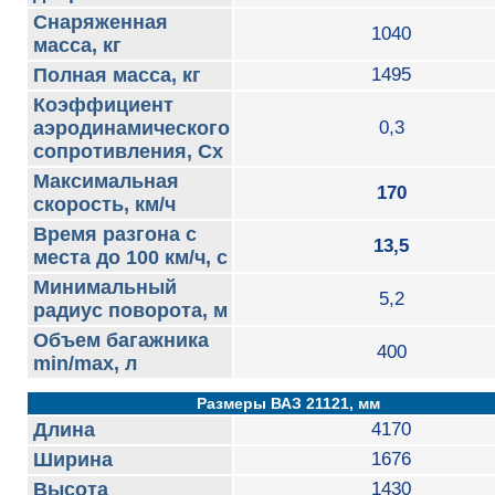
Снаряженная
1040
масса, кг
Полная масса, кг
1495
Коэффициент
аэродинамического
0,3
сопротивления, Сх
Максимальная
170
скорость, км/ч
Время разгона с
13,5
места до 100 км/ч, с
Минимальный
5,2
радиус поворота, м
Объем багажника
400
min/max, л
Размеры ВАЗ 21121, мм
Длина
4170
Ширина
1676
Высота
1430