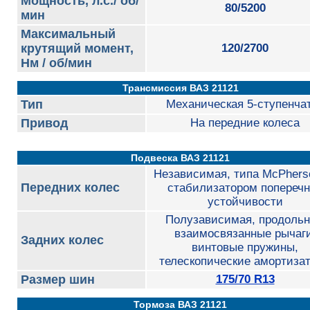
Мощность, л.с./ об/
80/5200
мин
Максимальный
крутящий момент,
120/2700
Нм / об/мин
Трансмиссия ВАЗ 21121
Тип
Механическая 5-ступенча
Привод
На передние колеса
Подвеска ВАЗ 21121
Независимая, типа McPhers
Передних колес
стабилизатором попереч
устойчивости
Полузависимая, продоль
взаимосвязанные рычаги
Задних колес
винтовые пружины,
телескопические амортиза
Размер шин
175/70 R13
Тормоза ВАЗ 21121