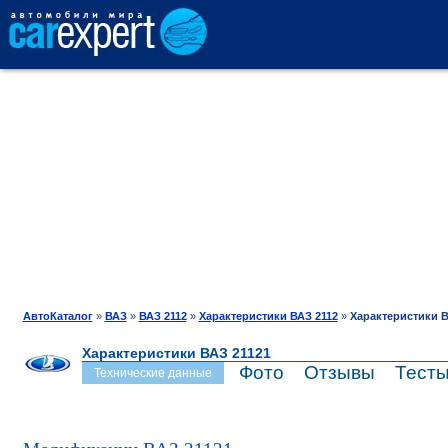
АВТОКАТАЛОГ
СРАВНЕНИЕ
ОТЗЫВЫ
ТЕСТ-ДРАЙВ
АвтоКаталог
»
ВАЗ
»
ВАЗ 2112
»
Характеристики ВАЗ 2112
»
Характеристики В
Характеристики ВАЗ 21121
ПРОДАЖА
Фото
Отзывы
Тест
Технические данные
ШИНЫ