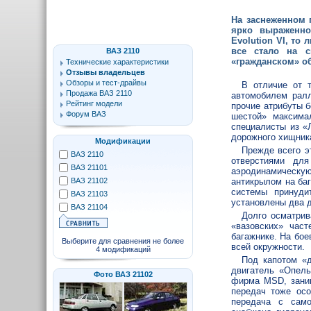
На заснеженном 
ярко выраженно
Evolution VI, то
все стало на 
ВАЗ 2110
«гражданском» о
Технические характеристики
Отзывы владельцев
Обзоры и тест-драйвы
В отличие от 
Продажа ВАЗ 2110
автомобилем ралл
Рейтинг модели
прочие атрибуты б
Форум ВАЗ
шестой» максима
специалисты из «
дорожного хищник
Модификации
Прежде всего э
ВАЗ 2110
отверстиями для
ВАЗ 21101
аэродинамическую
ВАЗ 21102
антикрылом на ба
системы принуди
ВАЗ 21103
установлены два 
ВАЗ 21104
Долго осматрив
«вазовских» час
багажнике. На бое
Выберите для сравнения не более
всей окружности.
4 модификаций
Под капотом «д
двигатель «Опель
Фото ВАЗ 21102
фирма MSD, заним
передач тоже осо
передача с само