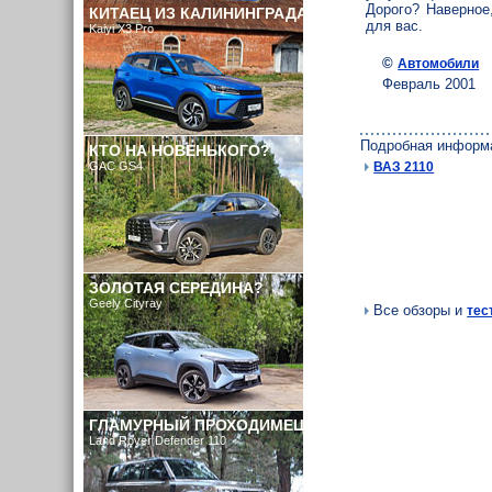
Дорого? Наверное
КИТАЕЦ ИЗ КАЛИНИНГРАДА
для вас.
Kaiyi X3 Pro
©
Автомобили
Февраль 2001
Подробная информ
КТО НА НОВЕНЬКОГО?
GAC GS4
ВАЗ 2110
ЗОЛОТАЯ СЕРЕДИНА?
Geely Cityray
Все обзоры и
тес
ГЛАМУРНЫЙ ПРОХОДИМЕЦ
Land Rover Defender 110