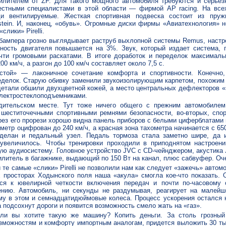
илителем от ZF. Для такого мощного автомобиля требуются и серьез
естными специалистами в этой области — фирмой AP racing. На все
ди вентилируемые. Жесткая спортивная подвеска состоит из пруж
stein. И, наконец, «обувь». Огромные диски фирмы «Авиатехнология» н
лики» Pirelli.
 бампера грозно выглядывает раструб выхлопной системы Remus, настр
ность двигателя повышается на 3%. Звук, который издает система, 
очти громовыми раскатами. В итоге доработок и переделок максималь
0 км/ч, а разгон до 100 км/ч составляет около 7,5 с.
стой» — лаконичное сочетание комфорта и спортивности. Конечно,
еделок. Старую обивку заменили звукоизолирующим карпетом, похожим 
детали обшили двухцветной кожей, а место центральных дефлекторов «
электростеклоподъемниками.
дительском месте. Тут тоже ничего общего с прежним автомобилем.
 шеститочечными спортивными ремнями безопасности, во-вторых, спо
рез его прорези хорошо видна панель приборов с белыми циферблатами 
метр оцифрован до 240 км/ч, а красная зона тахометра начинается с 65
делан и педальный узел. Педаль тормоза стала заметно шире, да 
увеличилось. Чтобы тренировки проходили в приподнятом настроени
ую аудиосистему. Головное устройство JVC с CD-чейнджером, акустика 
илитель в багажнике, выдающий по 150 Вт на канал, плюс сабвуфер. Оч
 те самые «слики» Pirelli не позволили нам как следует «зажечь» автом
 просторах Ходынского поля наша «акула» смогла кое-что показать. 
тся к ювелирной четкости включения передач и почти по-часовому
ению. Автомобиль, ни секунды не раздумывая, реагирует на малейш
му в этом и семнадцатидюймовые колеса. Процесс ускорения остался н
да подсохнут дороги и появится возможность смело жать на «газ».
сли вы хотите такую же машину? Копить деньги. За столь грозный 
зможностям и комфорту импортным аналогам, придется выложить 30 ты