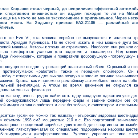
поле Ходынки стоял черный, до неприличия эффектный автомоби
й спортивной внешностью он издали походил то ли на Mitsub
 ли еще на что-то не менее эксклюзивное и оригинальное. Через нес
свои места. На Ходынку приехал ВАЗ-21106 — раллийный ав
бличье.
того же Evo VI, эта машина серийно не выпускается и является тр
иста Аркадия Кузнецова. Но не стоит искать в ней мощные дуги бе
оевой машины. Авторы к этому не стремились. Наоборот, они решили со
льно комфортные условия для водителя и пассажиров. Над машин
Лада Инжиниринг», которые и превратили добродушную «погремушку» 
а.
то ощущение создает угрожающий пластиковый обвес. Огромный и низ
 противотуманок «работает» также и передним спойлером. Он 
 юбку с отверстиями для выхода воздуха и вполне логично заканчивае
гажнике. Крыша, как и положено раллийному автомобилю, несет на себе
тельной вентиляции. А чтобы во время движения не открылся ка
дополнительных фиксатора.
ая машину, очень трудно найти хоть одну «родную» «десяточную» дет
тей обнаруживаются лишь передние фары и задние фонари без от
вой имидж отлично работает и люк бензобака, с фиксатором и стильным
есятки» (если ее можно так назвать) четырехцилиндровый шестнадц
» объемом 1998 см3 мощностью 210 л.с. Его подготовкой занималас
ающаяся переделкой серийных двигателей для спортивных автомоби
бенная: пятиступенчатая со специально подобранным набором шесте
блокирующимся дифференциалом. Рулевое управление типа «шест