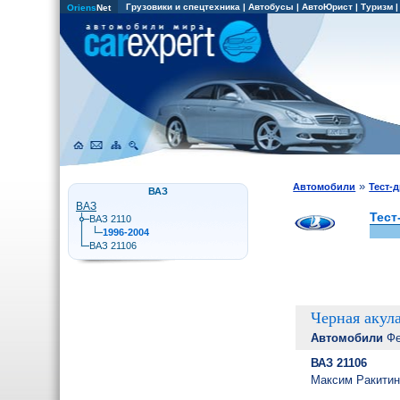
Грузовики и спецтехника
|
Автобусы
|
АвтоЮрист
|
Туризм
Oriens
Net
»
Автомобили
Тест-
ВАЗ
ВАЗ
Тест
ВАЗ 2110
1996-2004
ВАЗ 21106
Черная акул
Автомобили
Фе
ВАЗ 21106
Максим Ракити