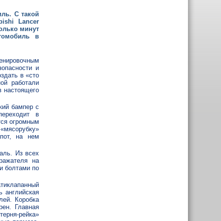
ль. С такой
ishi Lancer
колько минут
томобиль в
енировочным
зопасности и
здать в «сто
ой работали
в настоящего
кий бампер с
переходит в
тся огромным
 «мясорубку»
пот, на нем
аль. Из всех
ражателя на
и болтами по
атиклапанный
ь английская
лей. Коробка
рен. Главная
ерня-рейка»