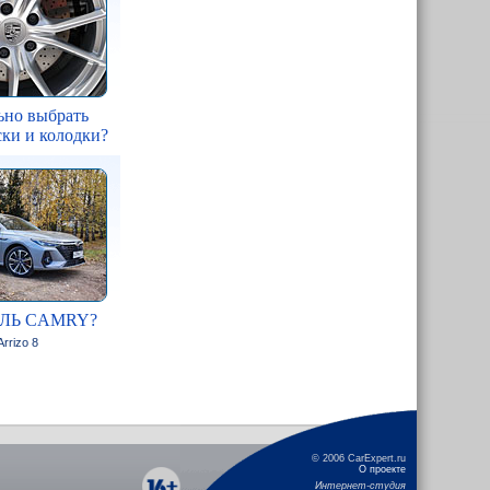
ьно выбрать
ки и колодки?
ЛЬ CAMRY?
rrizo 8
© 2006 CarExpert.ru
О проекте
Интернет-студия