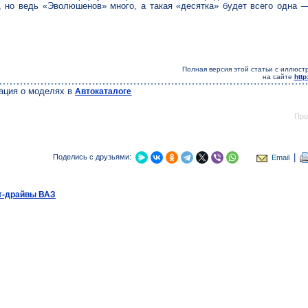
, но ведь «Эволюшенов» много, а такая «десятка» будет всего одна 
Полная версия этой статьи с иллюст
на сайте
http
ация о моделях в
Автокаталоге
Про
|
Поделись с друзьями:
Email
т-драйвы ВАЗ