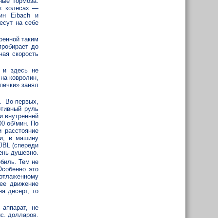
ные тормоза.
х колесах —
ин Eibach и
есут на себе
оенной таким
пробирает до
ная скорость
 и здесь не
на ковролин,
печки» занял
 Во-первых,
ртивный руль
и внутренней
00 об/мин. По
и расстояние
и, в машину
JBL (спереди
ень душевно.
обиль. Тем не
Особенно это
 отлаженному
ее движение
а десерт, то
аппарат, не
с. долларов.