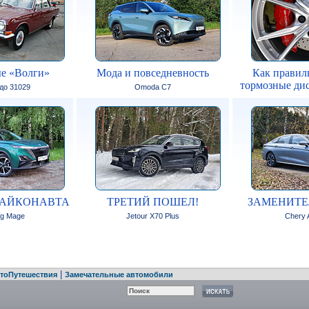
е «Волги»
Мода и повседневность
Как правил
тормозные дис
 до 31029
Omoda C7
ТАЙКОНАВТА
ТРЕТИЙ ПОШЕЛ!
ЗАМЕНИТЕ
g Mage
Jetour X70 Plus
Chery A
|
тоПутешествия
Замечательные автомобили