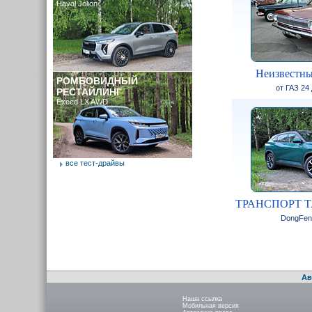
Haval Jolion
Неизвестны
РОМБОВИДНЫЙ
от ГАЗ 24
РЕСТАЙЛИНГ
Exeed LX AWD
все тест-драйвы
ТРАНСПОРТ 
DongFen
Ав
Наша ссылка
Мобильная версия