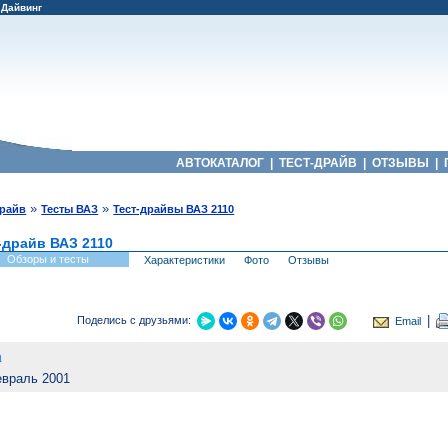
|
Дайвинг
АВТОКАТАЛОГ
|
ТЕСТ-ДРАЙВ
|
ОТЗЫВЫ
|
»
»
драйв
Тесты ВАЗ
Тест-драйвы ВАЗ 2110
-драйв ВАЗ 2110
Обзоры и тесты
Характеристики
Фото
Отзывы
|
Поделись с друзьями:
Email
а
враль 2001
н