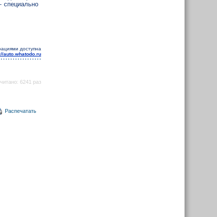
— специально
рациями доступна
://auto.whatodo.ru
читано: 6241 раз
Распечатать