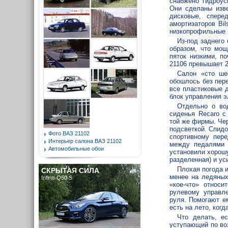
снабжено гидроус
Они сделаны изв
дисковые, спере
амортизаторов Bil
низкопрофильные «с
Из-под заднего
образом, что мощ
пяток низкими, п
21106 превышает 20
Салон «сто ше
обошлось без пер
все пластиковые 
блок управления 
Отдельно о во
сиденья Recaro с
той же фирмы. Че
подсветкой. Спидо
Фото ВАЗ 21102
спортивному пере
Интерьер салона ВАЗ 21102
между педалями 
Автомобильные обои
установили хорош
разделенная) и ус
Плохая погода и
СКРЫТАЯ СИЛА
менее на ледяных
Infiniti Q50 S
«кое-что» относи
рулевому управл
руля. Помогают е
есть на лето, ког
Что делать, е
уступающий по во