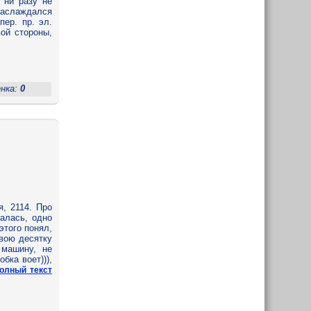
 ни разу не
наслаждался
ер. пр. эл.
ой стороны,
енка:
0
я, 2114. Про
палась, одно
этого понял,
свою десятку
 машину, не
бка воет))),
полный текст