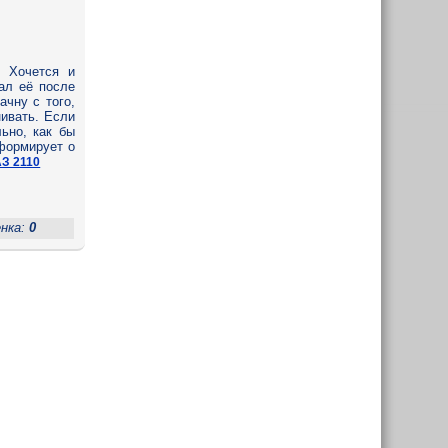
. Хочется и
ал её после
ачну с того,
нивать. Если
ьно, как бы
нформирует о
АЗ 2110
енка:
0