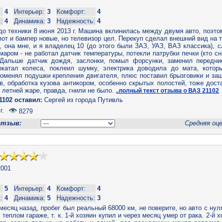
4
Интерьер:
3
Комфорт:
4
:
4
Динамика:
3
Надежность:
4
до техники 8 июня 2013 г. Машина вклинилась между двумя авто, поэто
пот и бампер новые, но телевизор цел. Перекуп сделал внешний вид на 
 она мне, и я владелец 10 (до этого были ЗАЗ, УАЗ, ВАЗ классика), 
аром - не работал датчик температуры, потекли патрубки печки (кто сн
 Дальше датчик дождя, заслонки, помыл форсунки, заменил передн
рокатал колеса, поклеил шумку, электрика доводила до мата, кото
оменял подушки крепления двигателя, плюс поставил брызговики и защ
в, обработка кузова антикором, особенно скрытых полостей, тоже дос
 летней жаре, правда, гнили не было.
..полный текст отзыва о ВАЗ 21102
1102 оставил:
Сергей из города Путивль
г.
8279
отзыв:
Средняя оц
001
5
Интерьер:
4
Комфорт:
4
:
4
Динамика:
5
Надежность:
3
есяц назад, пробег был реальный 68000 км, не поверите, но авто с нуля 
 теплом гараже, т. к. 1-й хозяин купил и через месяц умер от рака. 2-й х