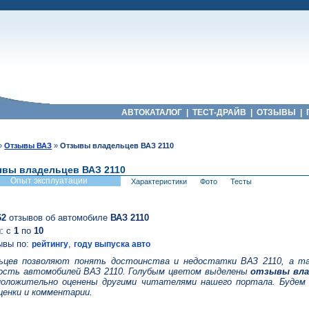
АВТОКАТАЛОГ
|
ТЕСТ-ДРАЙВ
|
ОТЗЫВЫ
|
»
Отзывы ВАЗ
»
Отзывы владельцев ВАЗ 2110
вы владельцев ВАЗ 2110
Опыт эксплуатации
Характеристики
Фото
Тесты
62
отзывов об автомобиле
ВАЗ 2110
: с
1
по
10
ывы по:
,
рейтингу
году выпуска авто
ьцев позволяют понять достоинства и недостатки ВАЗ 2110, а т
ость автомобилей ВАЗ 2110. Голубым цветом выделены
отзывы вла
положительно оценены другими читателями нашего портала. Будем
ценки и комментарии.