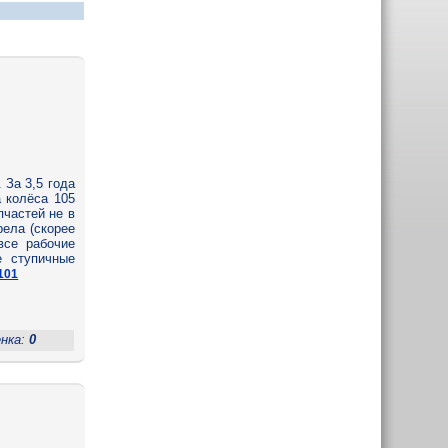
 За 3,5 года
 колёса 105
пчастей не в
рела (скорее
все рабочие
е ступичные
101
енка:
0