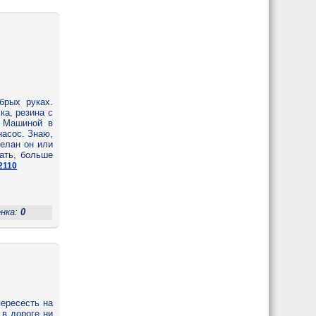
брых руках.
ка, резина с
. Машиной в
насос. Знаю,
делан он или
вать, больше
2110
енка:
0
пересесть на
 в дороге ни