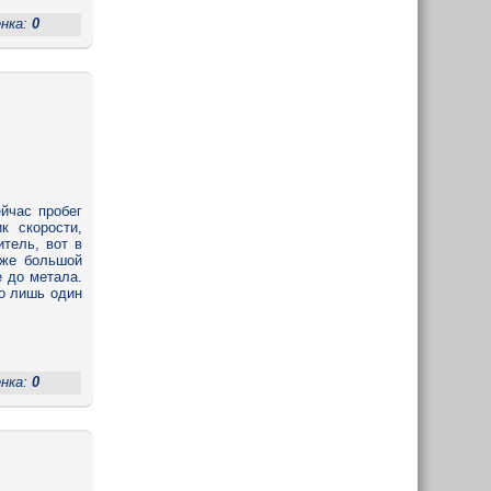
енка:
0
ейчас пробег
к скорости,
тель, вот в
уже большой
е до метала.
го лишь один
енка:
0