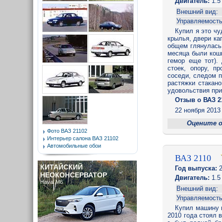
Двигатель:
1.5
Внешний вид:
Управляемость
Купил я это чу
крылья, двери ка
общем глянулась,
месяца были кошм
гемор еще тот).
стоек, опору, п
соседи, следом п
растяжки стакано
удовольствия при
Отзыв o ВАЗ 2
22 ноября 2013 
Оцените 
Фото ВАЗ 21102
Интерьер салона ВАЗ 21102
Автомобильные обои
ВАЗ 2110
КИТАЙСКИЙ
Год выпуска:
2
НЕОКОНСЕРВАТОР
Двигатель:
1.5
Haval M6
Внешний вид:
Управляемость
Купил машину м
2010 года стоял в