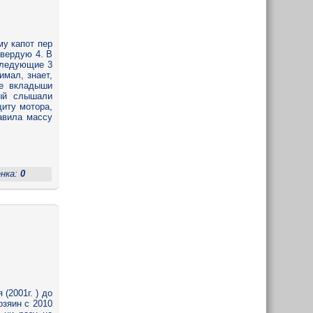
му капот пер
твердую 4. В
следующие 3
имал, знает,
ие вкладыши
рый слышали
иту мотора,
тавила массу
енка:
0
(2001г. ) до
озяин с 2010