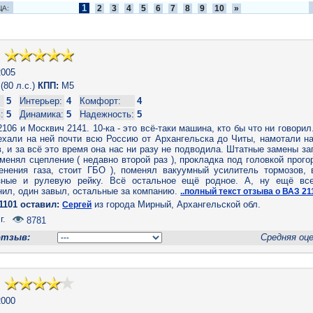
1
2
3
4
5
6
7
8
9
10
»
ЦА:
005
(80 л.с.)
КПП:
M5
5
Интерьер:
4
Комфорт:
4
:
5
Динамика:
5
Надежность:
5
106 и Москвич 2141. 10-ка - это всё-таки машина, кто бы что ни говорил.
ехали на ней почти всю Россию от Архангельска до Читы, намотали на
, и за всё это время она нас ни разу не подводила. Штатные замены за
оменял сцепление ( недавно второй раз ), прокладка под головкой прого
менения газа, стоит ГБО ), поменял вакуумный усилитель тормозов, 
зные и рулевую рейку. Всё остальное ещё родное. А, ну ещё вс
ил, один завыл, остальные за компанию.
..полный текст отзыва о ВАЗ 21
1101 оставил:
из города Мирный, Архангельской обл.
Сергей
г.
8781
отзыв:
Средняя оц
000