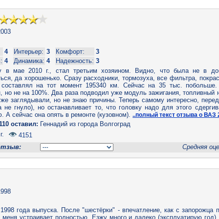
003
4
Интерьер:
3
Комфорт:
3
:
4
Динамика:
4
Надежность:
3
 в мае 2010 г., стал третьим хозяином. Видно, что была не в до
ся, да хорошенько. Сразу расходники, тормозуха, все фильтра, покрас
 составлял на тот момент 195340 км. Сейчас на 35 тыс. побольше
, но не на 100%. Два раза подводил уже модуль зажигания, топливный 
уже заглядывали, но не знаю причины. Теперь самому интересно, пере
а не гнуло), но останавливает то, что головку надо для этого сдерги
ю. А сейчас она опять в ремонте (кузовном).
..полный текст отзыва о ВАЗ 
110 оставил:
Геннадий из города Волгоград
г.
4151
отзыв:
Средняя оц
998
1998 года выпуска. После "шестёрки" - впечатление, как с запорожца 
 меня устраивает полностью. Езжу много и далеко (эксплуатирую год),