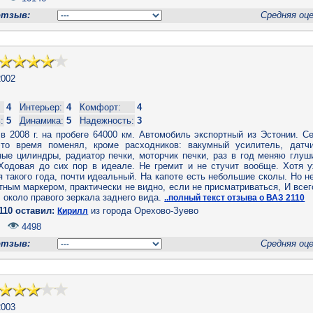
отзыв:
Средняя оц
002
4
Интерьер:
4
Комфорт:
4
:
5
Динамика:
5
Надежность:
3
в 2008 г. на пробеге 64000 км. Автомобиль экспортный из Эстонии. С
то время поменял, кроме расходников: вакумный усилитель, датчи
ые цилиндры, радиатор печки, моторчик печки, раз в год меняю глуши
 Ходовая до сих пор в идеале. Не гремит и не стучит вообще. Хотя 
ля такого года, почти идеальный. На капоте есть небольшие сколы. Но н
ным маркером, практически не видно, если не присматриваться, И все
 около правого зеркала заднего вида.
..полный текст отзыва о ВАЗ 2110
110 оставил:
из города Орехово-Зуево
Кирилл
.
4498
отзыв:
Средняя оц
003