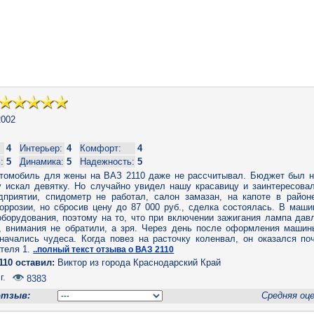
002
4
Интерьер:
4
Комфорт:
4
:
5
Динамика:
5
Надежность:
5
втомобиль для жены на ВАЗ 2110 даже не рассчитывал. Бюджет был н
му искал девятку. Но случайно увидел нашу красавицу и заинтересова
дприятии, спидометр не работал, салон замазан, на капоте в район
оррозии, но сбросив цену до 87 000 руб., сделка состоялась. В маши
оборудования, поэтому на то, что при включении зажигания лампа дав
з, внимания не обратили, а зря. Через день после оформления машин
 начались чудеса. Когда повез на расточку коленвал, он оказался по
ателя 1.
..полный текст отзыва о ВАЗ 2110
110 оставил:
Виктор из города Краснодарский Край
г.
8383
отзыв:
Средняя оц