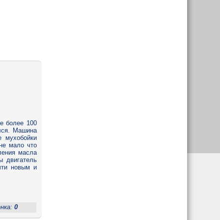
е более 100
лся. Машина
е мухобойки
не мало что
ления масла
ы двигатель
чти новым и
енка:
0