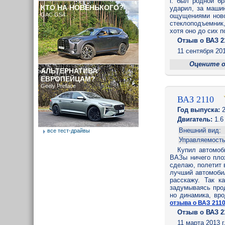
г. был родной б
КТО НА НОВЕНЬКОГО?
ударил, за маши
GAC GS4
ощущениями ново
стеклоподъемник,
хотя оно до сих 
Отзыв o ВАЗ 2
11 сентября 201
Оцените 
АЛЬТЕРНАТИВА
ЕВРОПЕЙЦАМ?
Geely Preface
ВАЗ 2110
Год выпуска:
2
Двигатель:
1.6
Внешний вид:
все тест-драйвы
Управляемость
Купил автомоб
ВАЗы ничего плох
сделаю, полетит в
лучший автомобил
расскажу. Так к
задумываясь прод
но динамика, вро
отзыва о ВАЗ 211
Отзыв o ВАЗ 2
11 марта 2013 г