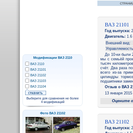
СТРАНИ
ВАЗ 21101
Год выпуска:
2
Двигатель:
1.6 
Внешний вид:
Управляемость
До 10-ки были 2
Модификации ВАЗ 2110
мы с семьёй про
тысяч километров
ВАЗ 2110
счёт. Два раза п
ВАЗ 21101
всего из-за при
ВАЗ 21102
цилиндры тормо
ВАЗ 21103
подшипники замен
ВАЗ 21104
Отзыв o ВАЗ 2
13 января 2015 
Выберите для сравнения не более
Оцените 
4 модификаций
Фото ВАЗ 21102
ВАЗ 21102
Год выпуска:
2