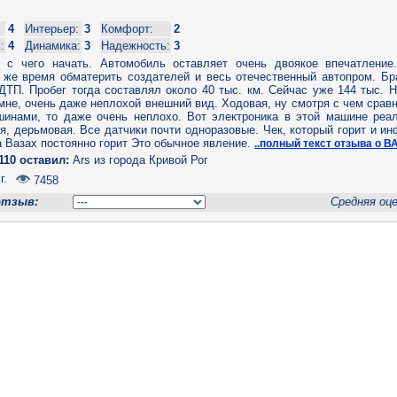
4
Интерьер:
3
Комфорт:
2
:
4
Динамика:
3
Надежность:
3
с чего начать. Автомобиль оставляет очень двоякое впечатление
о же время обматерить создателей и весь отечественный автопром. Бр
ДТП. Пробег тогда составлял около 40 тыс. км. Сейчас уже 144 тыс. Н
о мне, очень даже неплохой внешний вид. Ходовая, ну смотря с чем срав
шинами, то даже очень неплохо. Вот электроника в этой машине реал
я, дерьмовая. Все датчики почти одноразовые. Чек, который горит и и
а Вазах постоянно горит Это обычное явление.
..полный текст отзыва о В
110 оставил:
Ars из города Кривой Рог
г.
7458
отзыв:
Средняя оц