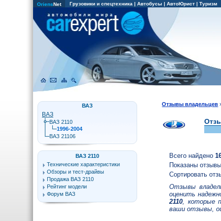
Грузовики и спецтехника
|
Автобусы
|
АвтоЮрист
|
Туризм
Oriens
Net
Отзывы владельцев
ВАЗ
ВАЗ
Отзы
ВАЗ 2110
1996-2004
ВАЗ 21106
Всего найдено
1
ВАЗ 2110
Технические характеристики
Показаны отзывы
Обзоры и тест-драйвы
Сортировать отз
Продажа ВАЗ 2110
Отзывы владел
Рейтинг модели
оценить надежн
Форум ВАЗ
2110
, которые 
ваши отзывы, о