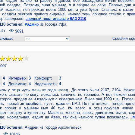
рат, ездил только на работу и домой, все расходники менял вовремя,
ной следил. Поэтому, зная машину, я и забрал ее себе. Первые дни 
й машины, но проехал всего 1000 км, а уже букет: Сначала отказал п
 следом обогрев правого сиденья, начало течь лобовое стекло с прав
пор заводское.
..полный текст отзыва о ВАЗ 2110
110 оставил:
из города Уфа
Радмир
3 г.
9691
отзыв:
Средняя оц
007
4
Интерьер:
3
Комфорт:
3
:
4
Динамика:
4
Надежность:
4
иль у отца чуть меньше года назад. До этого были 2107, 2104, Некси
ого сказать не могу, ломались конечно, но терпимо. А вот Нексия сы
торое, продал её и вздохнул с облегчением. Была она 1999 г. в.. После 
ь - новый автомобиль, пусть даже он ВАЗ. Но я отвлекся. Теперь про 
ак пробег у машины был 40 тыс. км всего, а отец покупал новую
ал четырку и купил эту. Машина, конечно, зверь, двигатель рычит, коро
де, нормальная, ездил на Авео, так она намного тупее показалась.
..
0
110 оставил:
Андрей из города Архангельск
.
10146