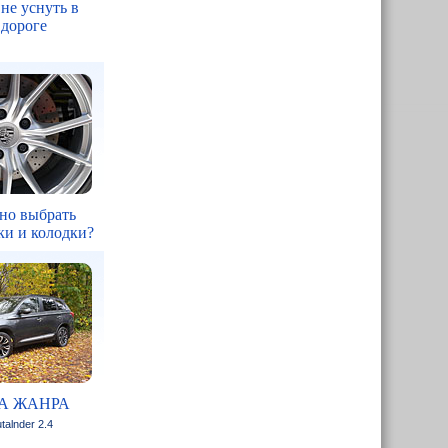
 не уснуть в
 дороге
но выбрать
ки и колодки?
А ЖАНРА
talnder 2.4