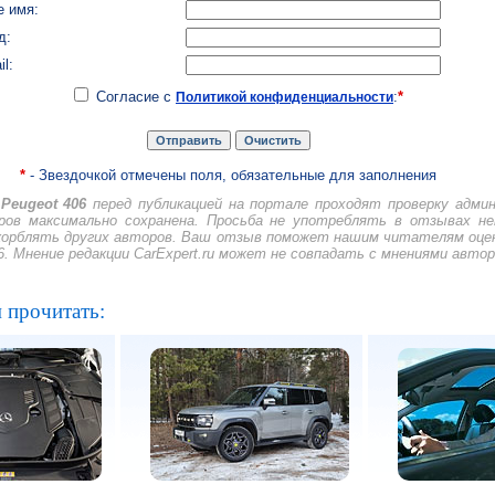
 имя:
д:
il:
Согласие с
:
*
Политикой конфиденциальности
*
- Звездочкой отмечены поля, обязательные для заполнения
Peugeot 406
перед публикацией на портале проходят проверку адми
ов максимально сохранена. Просьба не употреблять в отзывах н
скорблять других авторов. Ваш отзыв поможет нашим читателям оце
6. Мнение редакции CarExpert.ru может не совпадать с мнениями авто
 прочитать: