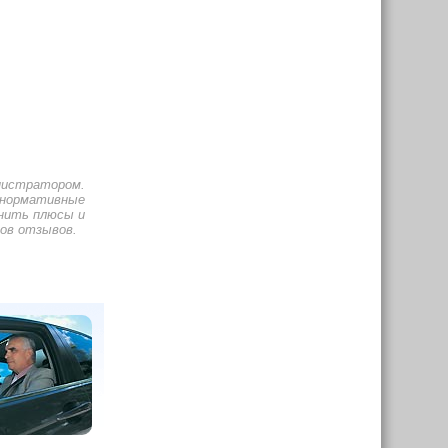
нистратором.
енормативные
нить плюсы и
ров отзывов.