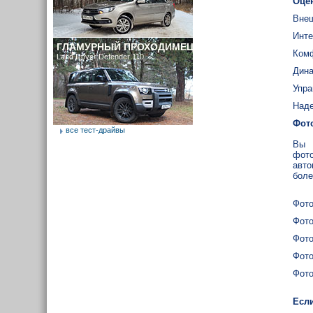
Оце
Внеш
Инте
ГЛАМУРНЫЙ ПРОХОДИМЕЦ
Ком
Land Rover Defender 110
Дина
Упра
Наде
Фот
все тест-драйвы
Вы 
фото
авто
боле
Фото
Фото
Фото
Фото
Фото
Если