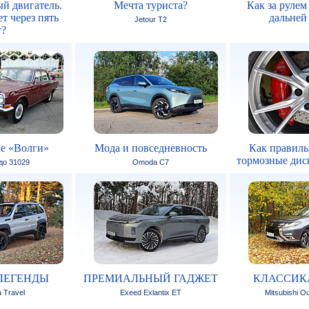
й двигатель.
Мечта туриста?
Как за рулем
т через пять
дальней
Jetour T2
т?
е «Волги»
Мода и повседневность
Как правиль
тормозные дис
 до 31029
Omoda C7
ЛЕГЕНДЫ
ПРЕМИАЛЬНЫЙ ГАДЖЕТ
КЛАССИК
 Travel
Exeed Exlantix ET
Mitsubishi Ou