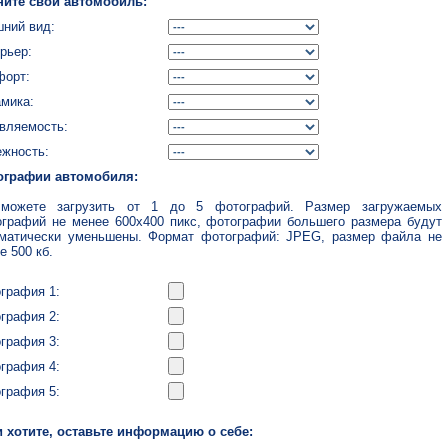
ните свой автомобиль:
ний вид:
рьер:
форт:
мика:
вляемость:
жность:
ографии автомобиля:
можете загрузить от 1 до 5 фотографий. Размер загружаемых
графий не менее 600x400 пикс, фотографии большего размера будут
матически уменьшены. Формат фотографий: JPEG, размер файла не
е 500 кб.
графия 1:
графия 2:
графия 3:
графия 4:
графия 5:
 хотите, оставьте информацию о себе: