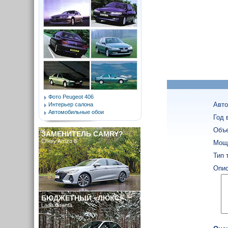
Фото Peugeot 406
Авто
Интерьер салона
Автомобильные обои
Год 
Объе
ЗАМЕНИТЕЛЬ CAMRY?
Chery Arrizo 8
Мощн
Тип 
Опис
БЮДЖЕТНЫЙ «ЛЮКС»
Lada Granta