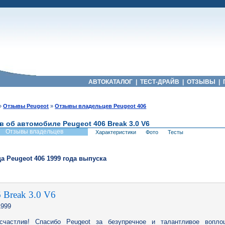
АВТОКАТАЛОГ
|
ТЕСТ-ДРАЙВ
|
ОТЗЫВЫ
|
»
Отзывы Peugeot
»
Отзывы владельцев Peugeot 406
в об автомобиле Peugeot 406 Break 3.0 V6
Отзывы владельцев
Характеристики
Фото
Тесты
ца
Peugeot
406
1999
года выпуска
 Break 3.0 V6
999
счастлив! Спасибо Peugeot за безупречное и талантливое вопло