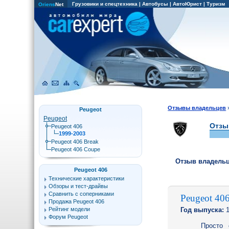
Грузовики и спецтехника
|
Автобусы
|
АвтоЮрист
|
Туризм
Oriens
Net
Отзывы владельцев
Peugeot
Peugeot
Отзы
Peugeot 406
1999-2003
Peugeot 406 Break
Peugeot 406 Coupe
Отзыв владель
Peugeot 406
Технические характеристики
Обзоры и тест-драйвы
Сравнить с соперниками
Peugeot 406
Продажа Peugeot 406
Рейтинг модели
Год выпуска:
1
Форум Peugeot
Просто 