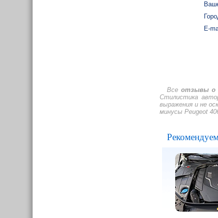
Ваше
Горо
E-ma
Все
отзывы о 
Стилистика автор
выражения и не о
минусы Peugeot 40
Рекомендуем