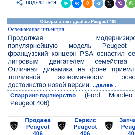
Обзоры и тест-драйвы Peugeot 406
Освежающая инъекция
Продолжая модернизиров
популярнейшую модель Peugeot 
французский концерн PSA оснастил ее
литровым двигателем семейства
Отличная динамика на фоне приемл
топливной экономичности осно
достоинство новой версии.
.
..далее
(Ford Monde
Спарринг-партнерство
Peugeot 406)
Продажа
Сервис
Запч
Peugeot
Peugeot
Peug
406
406
40