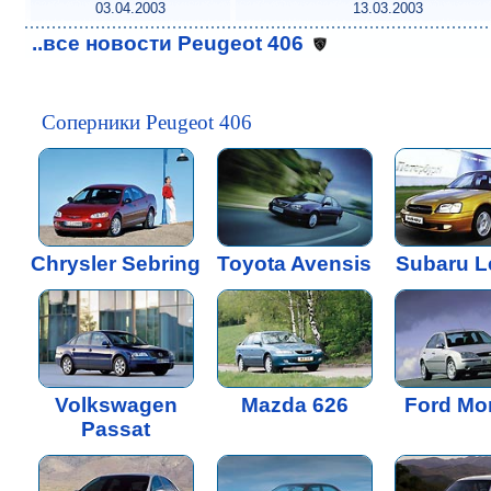
03.04.2003
13.03.2003
..все новости Peugeot 406
Соперники Peugeot 406
Chrysler Sebring
Toyota Avensis
Subaru L
Volkswagen
Mazda 626
Ford Mo
Passat