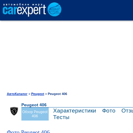
АВТОКАТАЛОГ
СРАВНЕНИЕ
ОТЗЫВЫ
ТЕСТ-ДРАЙВ
АвтоКаталог
»
Peugeot
»
Peugeot 406
Peugeot 406
ПРОДАЖА
Характеристики
Фото
Отз
Обзор Peugeot
406
Тесты
ШИНЫ
Фото Peugeot 406