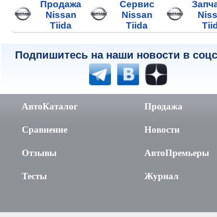
Продажа
Сервис
Запч
Nissan
Nissan
Nis
Tiida
Tiida
Tii
Подпишитесь на наши новости в соцс
АвтоКаталог
Продажа
Сравнение
Новости
Отзывы
АвтоПремьеры
Тесты
Журнал