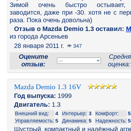
Зимой очень быстро остывает,
заводится, даже при -30. хотя не с пер
раза. Пока очень довольна)
Отзыв o Mazda Demio 1.3 оставил:
М
из города Арсеньев
28 января 2011 г.
347
Оцените
Средня
отзыв:
оценка
Mazda Demio 1.3 16V
Год выпуска:
1999
Двигатель:
1.3
Внешний вид:
4
Интерьер:
3
Комфорт:
5
Управляемость:
5
Динамика:
5
Надежность:
5
Шустрый, компактный и надёжный агре