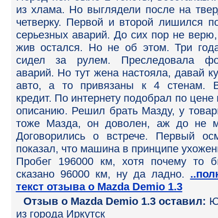
из хлама. Но выглядели после на тве
четверку. Первой и второй лишился п
серьезных аварий. До сих пор не верю,
жив остался. Но не об этом. Три год
сидел за рулем. Преследовала фо
аварий. Но тут жена настояла, давай к
авто, а то привязаны к 4 стенам. 
кредит. По интернету подобрал по цене 
описанию. Решил брать Мазду, у това
тоже Мазда, он доволен, аж до не м
Договорились о встрече. Первый ос
показал, что машина в принципе ухожен
Пробег 196000 км, хотя почему то 
сказано 96000 км, ну да ладно.
..по
текст отзыва о Mazda Demio 1.3
Отзыв o Mazda Demio 1.3 оставил:
Ю
из города Иркутск