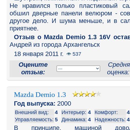
Не нравился только пластиковый са
обшил дверные панели велюром - со
другое дело. И шума меньше, и в са
приятнее.
Отзыв o Mazda Demio 1.3 16V оста
Андрей из города Архангельск
18 января 2011 г.
537
Оцените
Средня
отзыв:
оценка
Mazda Demio 1.3
Год выпуска:
2000
Внешний вид:
4
Интерьер:
4
Комфорт:
4
Управляемость:
5
Динамика:
4
Надежность:
4
В принципе, машиной довол