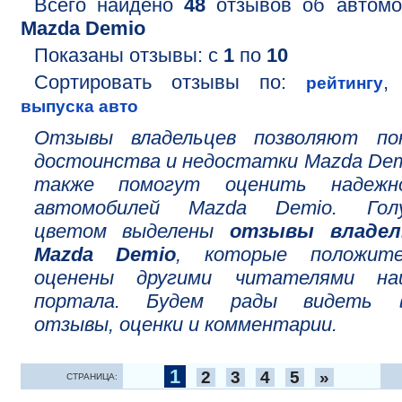
Всего найдено
48
отзывов об автомо
Mazda Demio
Показаны отзывы: с
1
по
10
Сортировать отзывы по:
рейтингу
выпуска авто
Отзывы владельцев позволяют по
достоинства и недостатки Mazda Dem
также помогут оценить надежн
автомобилей Mazda Demio. Гол
цветом выделены
отзывы владел
Mazda Demio
, которые положите
оценены другими читателями на
портала. Будем рады видеть 
отзывы, оценки и комментарии.
1
2
3
4
5
»
СТРАНИЦА: