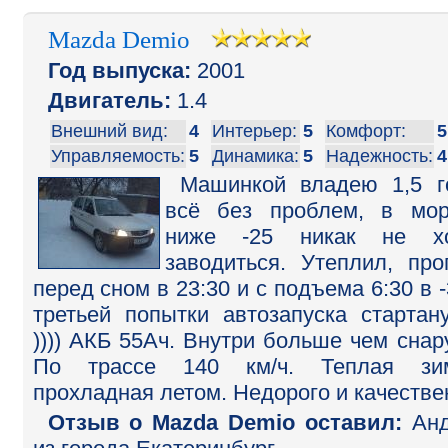
Mazda Demio
Год выпуска:
2001
Двигатель:
1.4
Внешний вид:
4
Интерьер:
5
Комфорт:
5
Управляемость:
5
Динамика:
5
Надежность:
4
Машинкой владею 1,5 г
всё без проблем, в мо
ниже -25 никак не хо
заводиться. Утеплил, про
перед сном в 23:30 и с подъема 6:30 в -
третьей попытки автозапуска стартану
)))) АКБ 55Ач. Внутри больше чем снар
По трассе 140 км/ч. Теплая зим
прохладная летом. Недорого и качестве
Отзыв o Mazda Demio оставил:
Анд