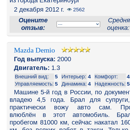
из города Екатеринбург
2 декабря 2012 г.
2562
Оцените
Средня
отзыв:
оценка
Mazda Demio
Год выпуска:
2000
Двигатель:
1.3
Внешний вид:
5
Интерьер:
4
Комфорт:
4
Управляемость:
5
Динамика:
4
Надежность:
5
Машине 5-й год в России, по докумен
владею 4,5 года. Брал для супруги
практически вожу авто сам. Про
влюблён в этот автомобиль. Бра
пробегом 81000 км, сейчас накатал 16
км, без всяких работ в такси. Только