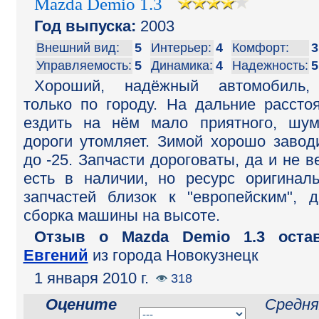
Mazda Demio 1.3
Год выпуска:
2003
Внешний вид:
5
Интерьер:
4
Комфорт:
3
Управляемость:
5
Динамика:
4
Надежность:
5
Хороший, надёжный автомобиль,
только по городу. На дальние рассто
ездить на нём мало приятного, шу
дороги утомляет. Зимой хорошо завод
до -25. Запчасти дороговаты, да и не в
есть в наличии, но ресурс оригинал
запчастей близок к "европейским", 
сборка машины на высоте.
Отзыв o Mazda Demio 1.3 остав
Евгений
из города Новокузнецк
1 января 2010 г.
318
Оцените
Средня