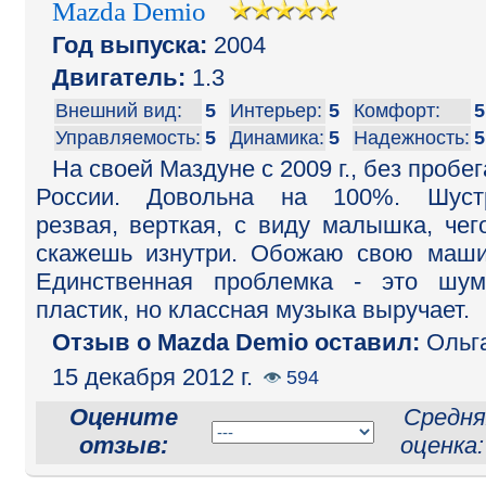
Mazda Demio
Год выпуска:
2004
Двигатель:
1.3
Внешний вид:
5
Интерьер:
5
Комфорт:
5
Управляемость:
5
Динамика:
5
Надежность:
5
На своей Маздуне с 2009 г., без пробег
России. Довольна на 100%. Шустр
резвая, верткая, с виду малышка, чег
скажешь изнутри. Обожаю свою маши
Единственная проблемка - это шу
пластик, но классная музыка выручает.
Отзыв o Mazda Demio оставил:
Ольг
15 декабря 2012 г.
594
Оцените
Средня
отзыв:
оценка