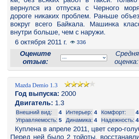
вернулся из отпуска с Черного мор
дороге никаких проблем. Раньше объе
вокруг всего Байкала. Машинка клас
внутри больше, чем с наружи.
6 октября 2011 г.
336
Оцените
Средня
отзыв:
оценка
Mazda Demio 1.3
Год выпуска:
2000
Двигатель:
1.3
Внешний вид:
4
Интерьер:
4
Комфорт:
4
Управляемость:
5
Динамика:
4
Надежность:
4
Куплена в апреле 2011, цвет серо-голу
Перед ней было 2 тойоты, восстанавл