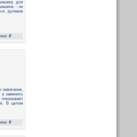
 машину для
машина - не
ся, рулевое
енка:
0
е зажигание,
 а заменить
е показывает
ся. В целом
енка:
0