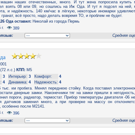
машин наших отечественных, много. И тут жена попросила купить
ел взять 08 или 09, но сошлись на Иж Ода. И тут я подсел на ней, 
та, и надёжность. 140 км/час в лёгкую, некоторые иномарки удивляют
 гранат, всё просто, надо делать вовремя ТО, и проблем не будет.
26 Ода оставил:
Николай из города Пермь
 г.
389
отзыв:
Средняя оц
Ода
001
(72 л.с.)
КПП:
M5
3
Интерьер:
3
Комфорт:
4
:
4
Динамика:
4
Надежность:
4
 тыc. км пробега. Менял переднюю стойку. Когда поставил электронно
стали дверные замки. Наконечники тяг на замки пришли в негодность,
енил пороги, радиатор, термостат. Прибор температуры двигателя -06 н
тя датчиков заменил много, а при проверке на массу он отклоняет
 особенно после М2141.
 г.
396
отзыв:
Средняя оц