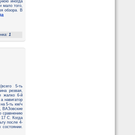
днюю иногда
и мало того,
я обзора. В
да
енка:
1
всего 5-ть
ина резвая,
е жалко 6-й
 а навигатор
на 5-ть км/ч
н, ВАЗовские
по сравнению
 17 С. Когда
ту после 4-
 состоянии.