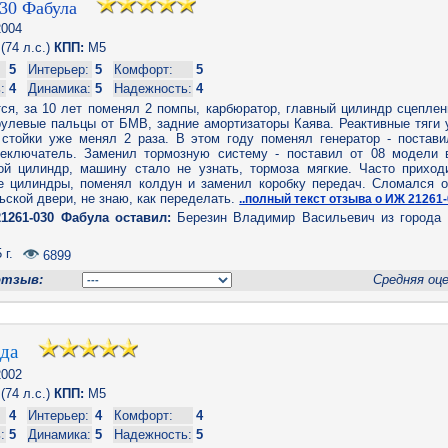
30 Фабула
004
(74 л.с.)
КПП:
M5
5
Интерьер:
5
Комфорт:
5
:
4
Динамика:
5
Надежность:
4
ся, за 10 лет поменял 2 помпы, карбюратор, главный цилиндр сцеплен
рулевые пальцы от БМВ, задние амортизаторы Каява. Реактивные тяги 
 стойки уже менял 2 раза. В этом году поменял генератор - постави
еключатель. Заменил тормозную систему - поставил от 08 модели 
ой цилиндр, машину стало не узнать, тормоза мягкие. Часто приход
е цилиндры, поменял колдун и заменил коробку передач. Сломался о
ьской двери, не знаю, как переделать.
..полный текст отзыва о ИЖ 21261
1261-030 Фабула оставил:
Березин Владимир Васильевич из города 
 г.
6899
отзыв:
Средняя оц
Ода
002
(74 л.с.)
КПП:
M5
4
Интерьер:
4
Комфорт:
4
:
5
Динамика:
5
Надежность:
5