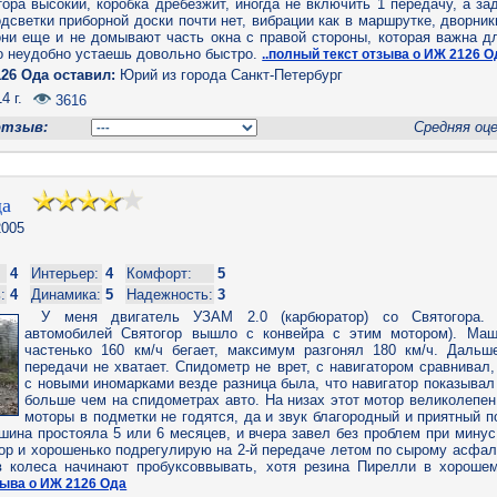
ра высокий, коробка дребезжит, иногда не включить 1 передачу, а за
дсветки приборной доски почти нет, вибрации как в маршрутке, дворник
ни еще и не домывают часть окна с правой стороны, которая важна дл
о неудобно устаешь довольно быстро.
..полный текст отзыва о ИЖ 2126 О
26 Ода оставил:
Юрий из города Санкт-Петербург
4 г.
3616
отзыв:
Средняя оц
да
005
4
Интерьер:
4
Комфорт:
5
:
4
Динамика:
5
Надежность:
3
У меня двигатель УЗАМ 2.0 (карбюратор) со Святогора. (
автомобилей Святогор вышло с конвейра с этим мотором). Маш
частенько 160 км/ч бегает, максимум разгонял 180 км/ч. Дальш
передачи не хватает. Спидометр не врет, с навигатором сравнивал,
с новыми иномарками везде разница была, что навигатор показывал 
больше чем на спидометрах авто. На низах этот мотор великолепе
моторы в подметки не годятся, да и звук благородный и приятный 
ина простояла 5 или 6 месяцев, и вчера завел без проблем при минус
р и хорошенько подрегулирую на 2-й передаче летом по сырому асфаль
в колеса начинают пробуксоввывать, хотя резина Пирелли в хорошем
зыва о ИЖ 2126 Ода