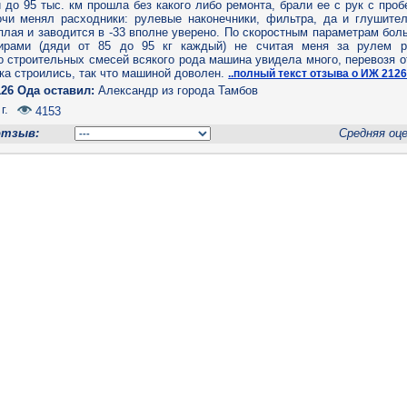
 до 95 тыс. км прошла без какого либо ремонта, брали ее с рук с проб
очи менял расходники: рулевые наконечники, фильтра, да и глушител
лая и заводится в -33 вполне уверено. По скоростным параметрам бол
ирами (дяди от 85 до 95 кг каждый) не считая меня за рулем р
о строительных смесей всякого рода машина увидела много, перевозя о
ока строились, так что машиной доволен.
..полный текст отзыва о ИЖ 212
26 Ода оставил:
Александр из города Тамбов
г.
4153
отзыв:
Средняя оц