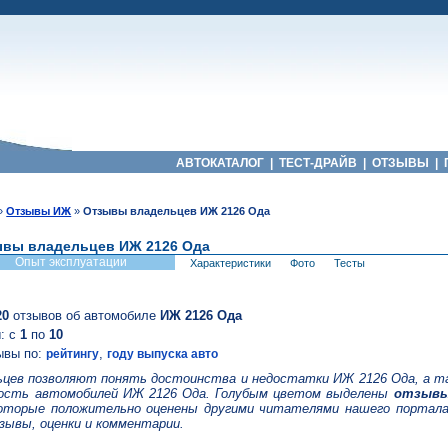
АВТОКАТАЛОГ
|
ТЕСТ-ДРАЙВ
|
ОТЗЫВЫ
|
»
Отзывы ИЖ
»
Отзывы владельцев ИЖ 2126 Ода
вы владельцев ИЖ 2126 Ода
Опыт эксплуатации
Характеристики
Фото
Тесты
20
отзывов об автомобиле
ИЖ 2126 Ода
: с
1
по
10
ывы по:
,
рейтингу
году выпуска авто
цев позволяют понять достоинства и недостатки ИЖ 2126 Ода, а т
ость автомобилей ИЖ 2126 Ода. Голубым цветом выделены
отзывы
которые положительно оценены другими читателями нашего портала
зывы, оценки и комментарии.