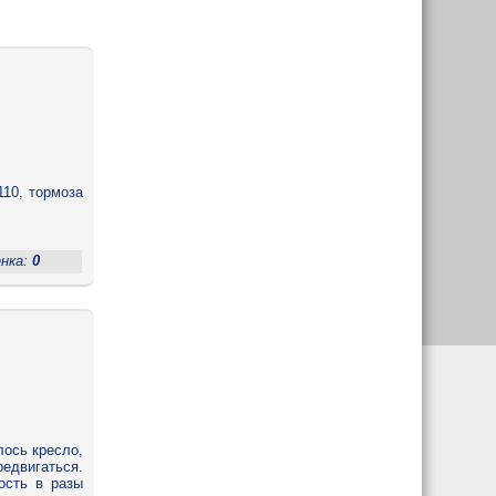
10, тормоза
енка:
0
лось кресло,
редвигаться.
ость в разы