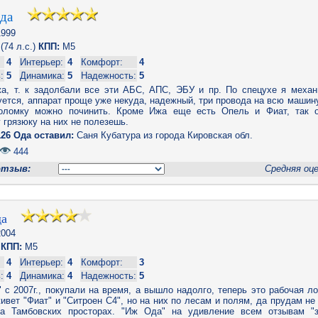
Ода
999
(74 л.с.)
КПП:
M5
4
Интерьер:
4
Комфорт:
4
:
5
Динамика:
5
Надежность:
5
а, т. к задолбали все эти АБС, АПС, ЭБУ и пр. По спецухе я механи
ется, аппарат проще уже некуда, надежный, три провода на всю машину
оломку можно починить. Кроме Ижа еще есть Опель и Фиат, так 
 грязюку на них не полезешь.
26 Ода оставил:
Саня Кубатура из города Кировская обл.
444
отзыв:
Средняя оц
да
004
6
КПП:
M5
4
Интерьер:
4
Комфорт:
3
:
4
Динамика:
4
Надежность:
5
с 2007г., покупали на время, а вышло надолго, теперь это рабочая л
ивет "Фиат" и "Ситроен С4", но на них по лесам и полям, да прудам не
а Тамбовских просторах. "Иж Ода" на удивление всем отзывам "з