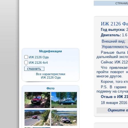
СТРАНИ
ИЖ 2126 Фа
Год выпуска:
2
Двигатель:
1.6 
Внешний вид:
Управляемость
Модификации
Раньше была И
дальнейшей экспл
ИЖ 2126 Ода
Сейчас ИЖ 2126
ИЖ 2126 4x4
Что привлекае
пройти поворот 
Все характеристики
многое другое.
ИЖ 2126 Ода
Короче, того кт
P.S. В гараже
Фото
подмену на случ
Отзыв o ИЖ 21
18 января 2016 
Оцените 