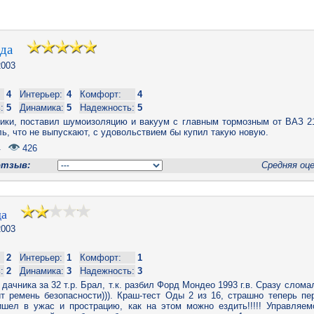
Ода
003
4
Интерьер:
4
Комфорт:
4
:
5
Динамика:
5
Надежность:
5
ики, поставил шумоизоляцию и вакуум с главным тормозным от ВАЗ 21
ь, что не выпускают, с удовольствием бы купил такую новую.
.
426
отзыв:
Средняя оц
да
003
2
Интерьер:
1
Комфорт:
1
:
2
Динамика:
3
Надежность:
3
дачника за 32 т.р. Брал, т.к. разбил Форд Мондео 1993 г.в. Сразу слома
т ремень безопасности))). Краш-тест Оды 2 из 16, страшно теперь пе
шел в ужас и прострацию, как на этом можно ездить!!!!! Управляем