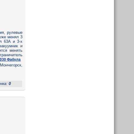
ия, рулевые
уже менял 3
л 63А и 3-х
вакуумник и
ится менять
граничитель
-030 Фабула
Мончегорск,
енка:
0