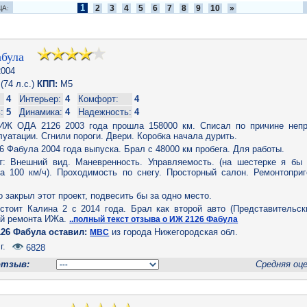
1
2
3
4
5
6
7
8
9
10
»
ЦА:
була
004
(74 л.с.)
КПП:
M5
4
Интерьер:
4
Комфорт:
4
:
5
Динамика:
4
Надежность:
4
Ж ОДА 2126 2003 года прошла 158000 км. Списал по причине непр
уатации. Сгнили пороги. Двери. Коробка начала дурить.
 Фабула 2004 года выпуска. Брал с 48000 км пробега. Для работы.
т: Внешний вид. Маневренность. Управляемость. (на шестерке я бы
на 100 км/ч). Проходимость по снегу. Просторный салон. Ремонтоприг
о закрыл этот проект, подвесить бы за одно место.
 стоит Калина 2 с 2014 года. Брал как второй авто (Представительск
ай ремонта ИЖа.
..полный текст отзыва о ИЖ 2126 Фабула
26 Фабула оставил:
из города Нижегородская обл.
МВС
г.
6828
отзыв:
Средняя оц