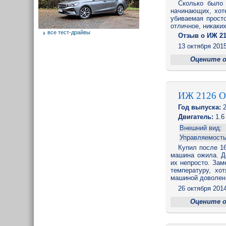
Сколько было 
начинающих, хот
убиваемая просто
отличное, никаких
все тест-драйвы
Отзыв o ИЖ 21
13 октября 2015
Оцените 
ИЖ 2126 
Год выпуска:
2
Двигатель:
1.6 
Внешний вид:
Управляемость
Купил после 16
машина ожила. До
их непросто. Зам
температуру, хо
машиной доволен,
26 октября 2014
Оцените 