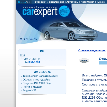
Грузовики и спецтехника
|
Автобусы
|
АвтоЮрист
|
Туризм
Oriens
Net
Отзывы владельцев
ИЖ
ИЖ
Отзы
ИЖ 2126 Ода
1991-2005
ИЖ 2126 Ода
Всего найдено
2
Технические характеристики
Обзоры и тест-драйвы
Показаны отзывы
Продажа ИЖ 2126 Ода
Сортировать отз
Рейтинг модели
Отзывы владель
Форум ИЖ
оценить надежн
ИЖ 2126 Ода
, 
видеть ваши от