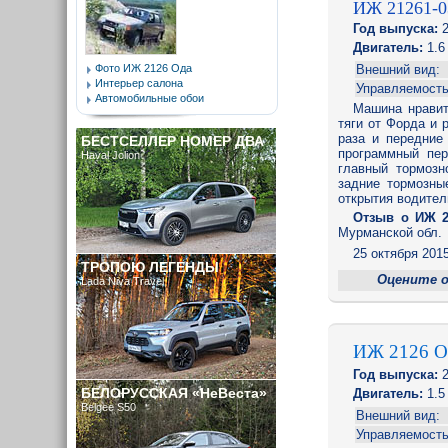
ИЖ 21261-0
Год выпуска:
2
Двигатель:
1.6 
Фото ИЖ 2126 Ода
Внешний вид:
Интерьер салона
Управляемость
Автомобильные обои
Машина нравит
тяги от Форда и 
раза и передние
БЕСТСЕЛЛЕР НОМЕР ДВА
программный пер
Haval Jolion
главный тормозн
задние тормозны
открытия водител
Отзыв o ИЖ 2
Мурманской обл.
25 октября 2015
ТРОПОЮ ЛЕГЕНДЫ
Оцените 
Lada Niva Travel
ИЖ 2126 
Год выпуска:
2
БЕЛОРУССКАЯ «НеВеста»
Двигатель:
1.5 
Belgee S50
Внешний вид:
Управляемость