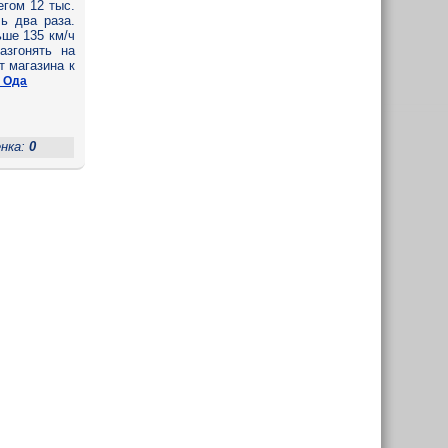
егом 12 тыс.
ь два раза.
ьше 135 км/ч
азгонять на
т магазина к
6 Ода
енка:
0