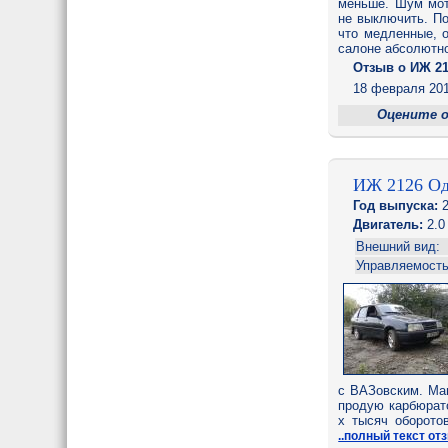
меньше. Шум мото
не выключить. По
что медленные, о
салоне абсолютн
Отзыв o ИЖ 21
18 февраля 201
Оцените 
ИЖ 2126 О
Год выпуска:
2
Двигатель:
2.0
Внешний вид:
Управляемость
с ВАЗовским. Маш
продую карбюрато
х тысяч оборото
..полный текст от