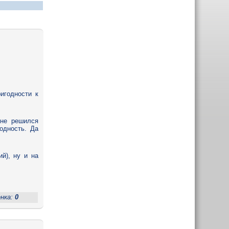
игодности к
 не решился
одность. Да
ий), ну и на
енка:
0