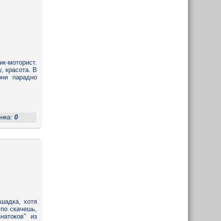
к-моторист.
, красота. В
они парадно
енка:
0
ошадка, хотя
 по скачешь,
натоков" из