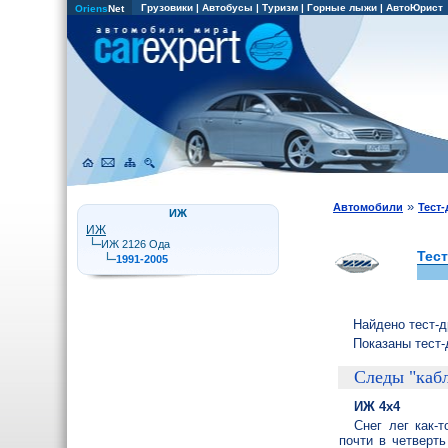
Грузовики
|
Автобусы
|
Туризм
|
Горные лыжи
|
АвтоЮрист
Oriens
Net
»
Автомобили
Тест
ИЖ
ИЖ
ИЖ 2126 Ода
Тес
1991-2005
Найдено тест-
Показаны тест-
Следы "каб
ИЖ 4х4
Снег лег как-
почти в четверт