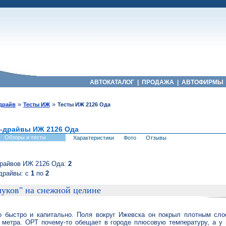
АВТОКАТАЛОГ
|
ПРОДАЖА
|
АВТОФИРМЫ
»
»
-драйв
Тесты ИЖ
Тесты ИЖ 2126 Ода
т-драйвы ИЖ 2126 Ода
Обзоры и тесты
Характеристики
Фото
Отзывы
драйвов ИЖ 2126 Ода:
2
драйвы: с
1
по
2
луков" на снежной целине
то быстро и капитально. Поля вокруг Ижевска он покрыл плотным сл
ь метра. ОРТ почему-то обещает в городе плюсовую температуру, а у 