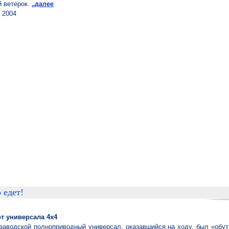
й ветерок.
..далее
 2004
 едет!
т универсала 4х4
заводской полноприводный универсал, оказавшийся на ходу, был «обу