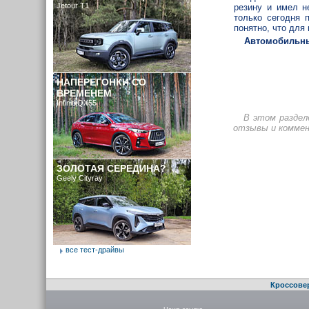
Jetour T1
резину и имел н
только сегодня 
понятно, что для
Автомобильны
НАПЕРЕГОНКИ СО
ВРЕМЕНЕМ
Infiniti QX55
В этом раздел
отзывы и коммен
ЗОЛОТАЯ СЕРЕДИНА?
Geely Cityray
все тест-драйвы
Кроссове