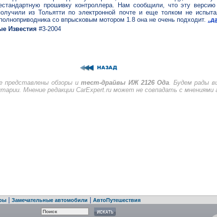
естандартную прошивку контроллера. Нам сообщили, что эту версию
получили из Тольятти по электронной почте и еще толком не испыт
 полноприводника со впрысковым мотором 1.8 она не очень подходит.
..д
е Известия
#3-2004
е представлены обзоры и
тест-драйвы ИЖ 2126 Ода
. Будем рады 
тарии. Мнение редакции CarExpert.ru может не совпадать с мнениями 
|
|
ры
Замечательные автомобили
АвтоПутешествия