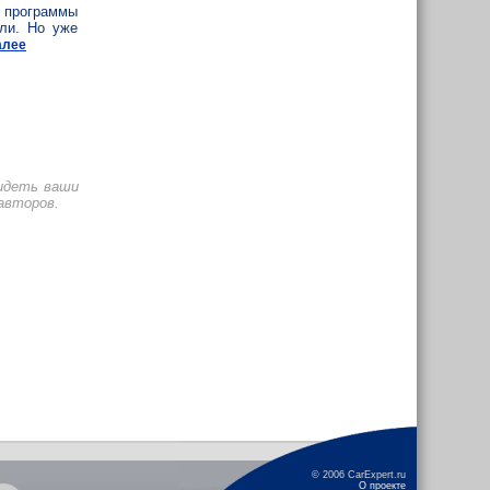
 программы
али. Но уже
алее
видеть ваши
авторов.
© 2006 CarExpert.ru
О проекте