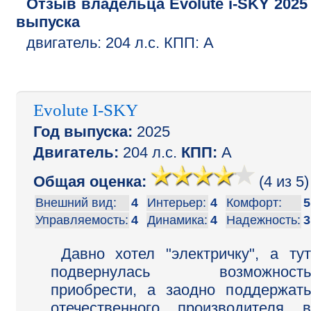
Отзыв владельца
Evolute
i-SKY
2025
выпуска
двигатель:
204
л.с.
КПП:
A
Evolute I-SKY
Год выпуска:
2025
Двигатель:
204 л.с.
КПП:
A
Общая оценка:
(4 из
5
)
Внешний вид:
4
Интерьер:
4
Комфорт:
5
Управляемость:
4
Динамика:
4
Надежность:
3
Давно хотел "электричку", а тут
подвернулась возможность
приобрести, а заодно поддержать
отечественного производителя в