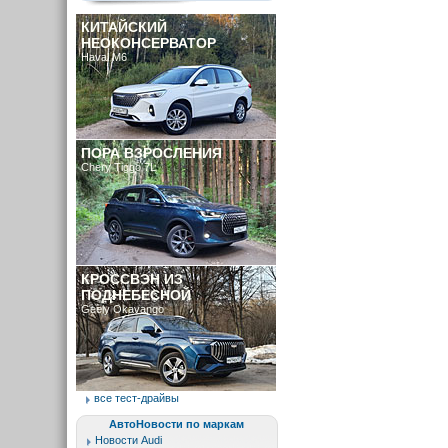
КИТАЙСКИЙ
НЕОКОНСЕРВАТОР
Haval M6
ПОРА ВЗРОСЛЕНИЯ
Chery Tiggo 7L
КРОССВЭН ИЗ
ПОДНЕБЕСНОЙ
Geely Okavango
все тест-драйвы
АвтоНовости по маркам
Новости Audi