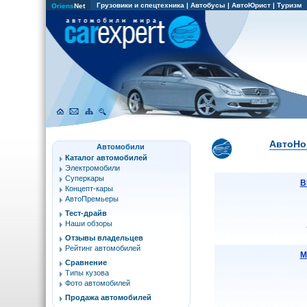
Грузовики и спецтехника
|
Автобусы
|
АвтоЮрист
|
Туризм
Oriens
Net
АвтоНов
Автомобили
Каталог автомобилей
Электромобили
Суперкары
B
Концепт-кары
АвтоПремьеры
Тест-драйв
Наши обзоры
Отзывы владельцев
Рейтинг автомобилей
М
Сравнение
Типы кузова
Фото автомобилей
Продажа автомобилей