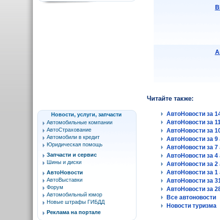
B
А
Читайте также:
АвтоНовости за 14
Новости, услуги, запчасти
АвтоНовости за 11
Автомобильные компании
АвтоСтрахование
АвтоНовости за 10
Автомобили в кредит
АвтоНовости за 9 
Юридическая помощь
АвтоНовости за 7 
Запчасти и сервис
АвтоНовости за 4 
Шины и диски
АвтоНовости за 2 
АвтоНовости за 1 
АвтоНовости
АвтоВыставки
АвтоНовости за 31
Форум
АвтоНовости за 28
Автомобильный юмор
Все автоновости
Новые штрафы ГИБДД
Новости туризма
Реклама на портале