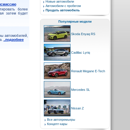
Новые автомобили
ансмиссию
Автомобили с пробегом
тировать более
Продать автомобиль
рая затем будет
Популярные модели
Skoda Enyaq RS
ны автомобилей,
а.
..подробнее
Cadillac Lyriq
Renault Megane E-Tech
Mercedes SL
Nissan Z
Все автопремьеры
Концепт-кары