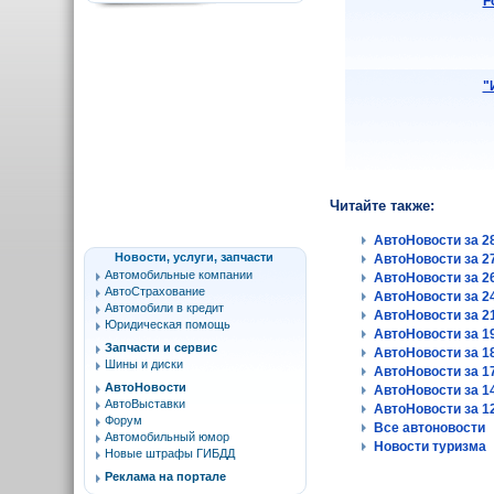
F
"
Читайте также:
АвтоНовости за 28
Новости, услуги, запчасти
АвтоНовости за 27
Автомобильные компании
АвтоНовости за 26
АвтоСтрахование
АвтоНовости за 24
Автомобили в кредит
АвтоНовости за 21
Юридическая помощь
АвтоНовости за 19
Запчасти и сервис
АвтоНовости за 18
Шины и диски
АвтоНовости за 17
АвтоНовости
АвтоНовости за 14
АвтоВыставки
АвтоНовости за 12
Форум
Все автоновости
Автомобильный юмор
Новости туризма
Новые штрафы ГИБДД
Реклама на портале