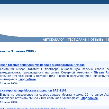
АВТОКАТАЛОГ
|
ТЕСТ-ДРАЙВ
|
ОТЗЫВЫ
|
ости 31 июля 2006 г.
issan готовит обновленную версию внедорожника Armada
Компания Nissan готовит к премьере обновленную версию своего с
внедорожника, продающегося на рынке Северной Америки -
Nissan A
новинки начнутся к концу текущего года, а основные изменения в нем коснутс
и интерьера.
..подробнее
31 июля 2006 г.
а северо-западе Москвы взорвался ВАЗ-2109
В ночь на воскресенье на северо-западе Москвы у дома 29 по улице Ак
взорвался автомобиль ВАЗ-2109, сообщает "Интерфакс".
..подробнее
31 июля 2006 г.