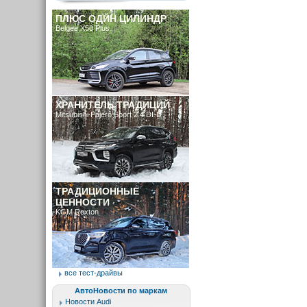
ПЛЮС ОДИН ЦИЛИНДР
Belgee X50 Plus
ХРАНИТЕЛЬ ТРАДИЦИЙ
Mitsubishi Pajero Sport 2.4 DI-D
ТРАДИЦИОННЫЕ
ЦЕННОСТИ
KGM Rexton
все тест-драйвы
АвтоНовости по маркам
Новости Audi