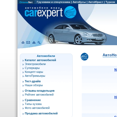
Грузовики и спецтехника
|
Автобусы
|
АвтоЮрист
|
Туризм
Oriens
Net
АвтоНов
Автомобили
Каталог автомобилей
Электромобили
Суперкары
N
Концепт-кары
АвтоПремьеры
Тест-драйв
Наши обзоры
Отзывы владельцев
Рейтинг автомобилей
Н
Сравнение
Типы кузова
Фото автомобилей
Продажа автомобилей