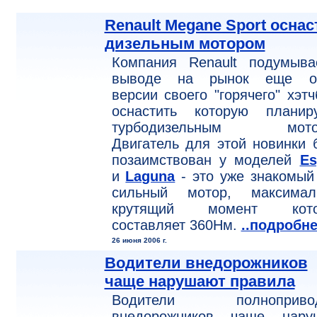
Renault Megane Sport оснас
дизельным мотором
Компания Renault подумыва
выводе на рынок еще о
версии своего "горячего" хэтч
оснастить которую планиру
турбодизельным мото
Двигатель для этой новинки 
позаимствован у моделей
Es
и
Laguna
- это уже знакомый
сильный мотор, максимал
крутящий момент кото
составляет 360Нм.
..подробн
26 июня 2006 г.
Водители внедорожников
чаще нарушают правила
Водители полноприво
внедорожников чаще нару