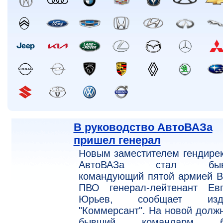
В руководство АвтоВАЗа
пришел генерал
Новым заместителем гендире
АвтоВАЗа стал быв
командующий пятой армией В
ПВО генерал-лейтенант Евг
Юрьев, сообщает изд
"Коммерсант". На новой долж
бывший командарм бу