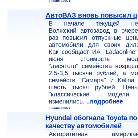
9 июня 2006 г.
АвтоВАЗ вновь повысил 
В начале текущей не
Волжский автозавод в очере
раз повысил отпускные цен
автомобили для своих диле
Как сообщает ИА "Ladaonline"
июня стоимость моде
"десятого" семейства возрос
2,5-3,5 тысячи рублей, а м
семейств "Самара" и Kalina
шесть тысяч рублей. Цен
"классические" модел
изменились.
..подробнее
9 июня 2006 г.
Hyundai обогнала Toyota по
качеству автомобилей
Авторитетная американ