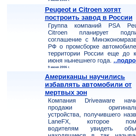
Peugeot и Citroen хотят
построить завод в России
Группа компаний PSA Peu
Citroen планирует подпи
соглашение с Минэкономразв
РФ о промсборке автомобиле
территории России еще до к
июня нынешнего года.
..подр
9 июня 2006 г.
Американцы научились
избавлять автомобили от
мертвых зон
Компания Driveaware начи
продажи оригинальн
устройства, получившего наз
LaneFX, которое пом
водителям увидеть объе
находящиеся в так называ