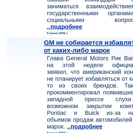
заниматься взаимодействи
государственными органа
социальными вопроса
..подробнее
9 июня 2006 г.
GM не собирается избавля
от каких-либо марок
Глава General Motors Рик Ва
на этой неделе официа
заявил, что американский ко
не планирует избавляться от к
то из своих брендов. Та
прокомментировал появившие
западной прессе слу
возможном закрытии комп
Pontiac и Buick из-за ни
объемов продаж автомобилей
марок.
..подробнее
9 июня 2006 г.