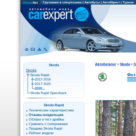
Грузовики и спецтехника
|
Автобусы
|
АвтоЮрист
|
Туризм
Oriens
Net
АвтоКаталог
»
Skoda
»
S
Skoda
Skoda
Фот
Skoda Rapid
2012-2016
2017-2020
2020...
Skoda Rapid Spaceback
Skoda Rapid
Технические характеристики
Отзывы владельцев
Обзоры и тест-драйвы
Сравнить с соперниками
Продажа Skoda Rapid
Рейтинг модели