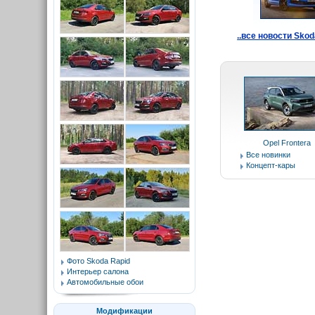
..все новости Skod
Opel Frontera
Все новинки
Концепт-кары
Фото Skoda Rapid
Интерьер салона
Автомобильные обои
Модификации