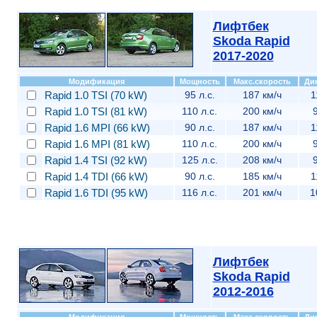
Лифтбек
Skoda Rapid
2017-2020
Модификация
Мощность
Макс.скорость
Ди
Rapid 1.0 TSI (70 kW)
95 л.с.
187 км/ч
1
Rapid 1.0 TSI (81 kW)
110 л.с.
200 км/ч
Rapid 1.6 MPI (66 kW)
90 л.с.
187 км/ч
1
Rapid 1.6 MPI (81 kW)
110 л.с.
200 км/ч
Rapid 1.4 TSI (92 kW)
125 л.с.
208 км/ч
Rapid 1.4 TDI (66 kW)
90 л.с.
185 км/ч
1
Rapid 1.6 TDI (95 kW)
116 л.с.
201 км/ч
1
Лифтбек
Skoda Rapid
2012-2016