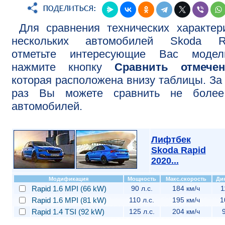
Для сравнения технических характер
нескольких автомобилей Skoda Ra
отметьте интересующие Вас моде
нажмите кнопку
Сравнить отмече
которая расположена внизу таблицы. За
раз Вы можете сравнить не более
автомобилей.
Лифтбек
Skoda Rapid
2020...
Модификация
Мощность
Макс.скорость
Ди
Rapid 1.6 MPI (66 kW)
90 л.с.
184 км/ч
1
Rapid 1.6 MPI (81 kW)
110 л.с.
195 км/ч
1
Rapid 1.4 TSI (92 kW)
125 л.с.
204 км/ч